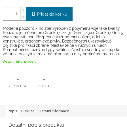
Přidat do košíku
Moderní pouzdro / holster vyroben z polymeru vojenské kvality.
Pouzdro je určeno pro Glock 17, 22, 31 (Gen 1,2,3,4); Glock 17 Gen 5
osazený svítilnou. Bezpečné každodenní nošení, odolná
konstrukce, ergonomické prvky. Bezpečnostní ukazováková
pojistka pro fixaci zbraně. Nastavitelné v různých úhlech.
Kompatibilní s různými typy svítilen. Zajišťuje snadný přístup ke
zbrani a poskytuje maximální ochranu díky odolnému materiálu.
Detailní informace
ZEPTAT SE
SDÍLET
Popis
Diskuze
Ostatní informace
Detailní popis produktu