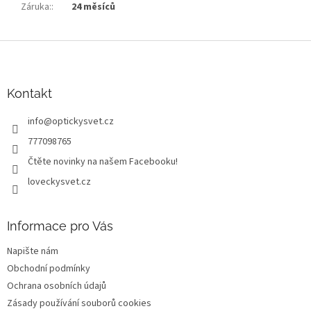
Záruka:
:
24 měsíců
Z
á
p
a
Kontakt
t
info
@
optickysvet.cz
í
777098765
Čtěte novinky na našem Facebooku!
loveckysvet.cz
Informace pro Vás
Napište nám
Obchodní podmínky
Ochrana osobních údajů
Zásady používání souborů cookies