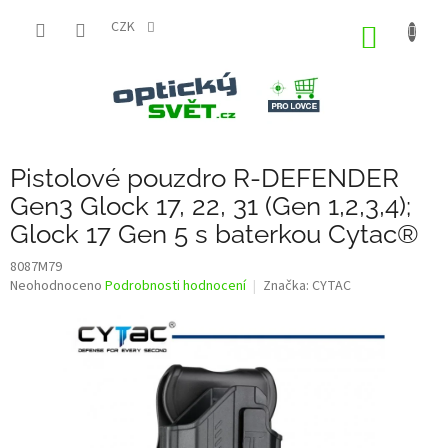
Přejít
na
CZK
NÁKUP
obsah
KOŠÍK
Pistolové pouzdro R-DEFENDER
Gen3 Glock 17, 22, 31 (Gen 1,2,3,4);
Glock 17 Gen 5 s baterkou Cytac®
8087M79
Průměrné
Neohodnoceno
Podrobnosti hodnocení
Značka:
CYTAC
hodnocení
produktu
je
0,0
z
5
hvězdiček.