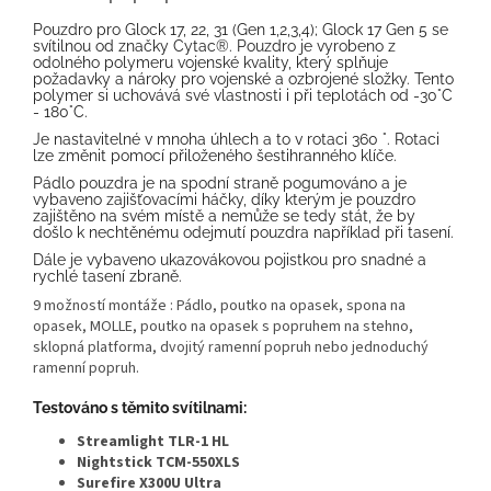
Pouzdro pro Glock 17, 22, 31 (Gen 1,2,3,4); Glock 17 Gen 5 se
svítilnou od značky Cytac®. Pouzdro je vyrobeno z
odolného polymeru vojenské kvality, který splňuje
požadavky a nároky pro vojenské a ozbrojené složky. Tento
polymer si uchovává své vlastnosti i při teplotách od -30°C
- 180°C.
Je nastavitelné v mnoha úhlech a to v rotaci 360 °. Rotaci
lze změnit pomocí přiloženého šestihranného klíče.
Pádlo pouzdra je na spodní straně pogumováno a je
vybaveno zajišťovacími háčky, díky kterým je pouzdro
zajištěno na svém místě a nemůže se tedy stát, že by
došlo k nechtěnému odejmutí pouzdra například při tasení.
Dále je vybaveno ukazovákovou pojistkou pro snadné a
rychlé tasení zbraně.
9 možností montáže : Pádlo, poutko na opasek, spona na
opasek, MOLLE, poutko na opasek s popruhem na stehno,
sklopná platforma, dvojitý ramenní popruh nebo jednoduchý
ramenní popruh.
Testováno s těmito svítilnami:
Streamlight TLR-1 HL
Nightstick TCM-550XLS
Surefire X300U Ultra