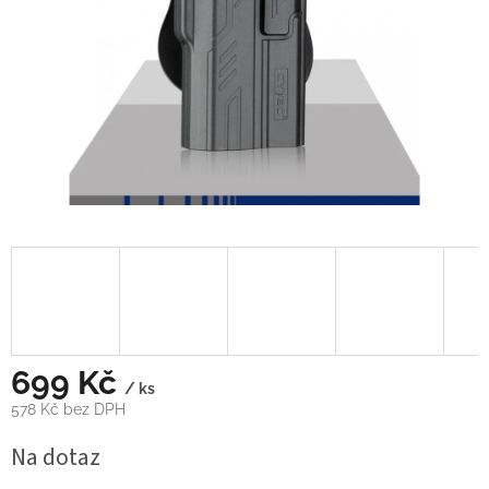
699 Kč
/ ks
578 Kč bez DPH
Měrná
Na dotaz
cena: