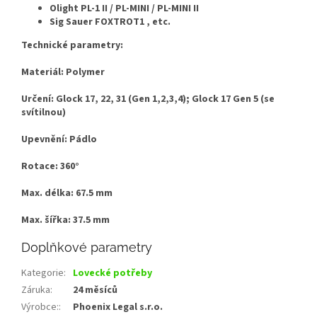
Olight PL-1 II / PL-MINI / PL-MINI II
Sig Sauer FOXTROT1 , etc.
Technické parametry:
Materiál: Polymer
Určení: Glock 17, 22, 31 (Gen 1,2,3,4); Glock 17 Gen 5 (se
svítilnou)
Upevnění: Pádlo
Rotace: 360°
Max. délka: 67.5 mm
Max. šířka: 37.5 mm
Doplňkové parametry
Kategorie
:
Lovecké potřeby
Záruka
:
24 měsíců
Výrobce:
:
Phoenix Legal s.r.o.