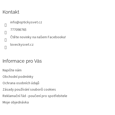
á
p
a
Kontakt
t
info
@
optickysvet.cz
í
777098765
Čtěte novinky na našem Facebooku!
loveckysvet.cz
Informace pro Vás
Napište nám
Obchodní podmínky
Ochrana osobních údajů
Zásady používání souborů cookies
Reklamační řád - poučení pro spotřebitele
Moje objednávka