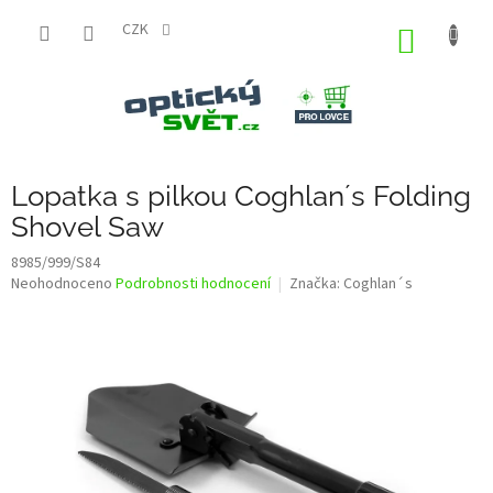
Přejít
na
CZK
NÁKUP
obsah
KOŠÍK
Lopatka s pilkou Coghlan´s Folding
Shovel Saw
8985/999/S84
Průměrné
Neohodnoceno
Podrobnosti hodnocení
Značka:
Coghlan´s
hodnocení
produktu
je
0,0
z
5
hvězdiček.