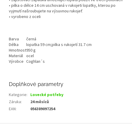
• zajišťovací západka umožňující lopatu použít ve třech polohách
• pilka o délce 14 cm uschovaná v rukojeti lopatky, kterou po
vyjmutí našroubujete na výsuvnou rukojeť
• vyrobeno z oceli
Barva
černá
Délka
lopatka 59 cm;pilka s rukojetí 31.7 cm
Hmotnost
950 g
Materiál
ocel
Výrobce
Coghlan´s
Doplňkové parametry
Kategorie
:
Lovecké potřeby
Záruka
:
24 měsíců
EAN
:
056389097254
Z