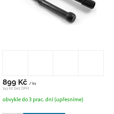
899 Kč
/ ks
743 Kč bez DPH
Měrná
obvykle do 3 prac. dní (upřesníme)
cena: