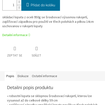
Přidat do košíku
skládací lopata z oceli 950g se šroubovací výsuvnou rukojetí,
zajišťovací západkou pro použití ve třech polohách a pilkou 14cm
uschovanou v rukojeti lopaty
Detailní informace
ZEPTAT SE
SDÍLET
Popis
Diskuze
Ostatní informace
Detailní popis produktu
• robustní lopata se sklopnou šroubovací rukojetí, kterou lze
vysunout až do celkové délky 59 cm