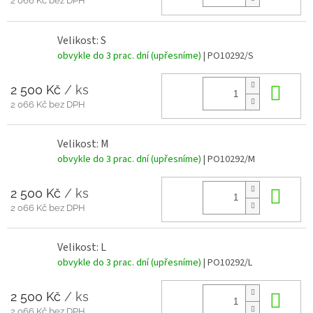
2 066 Kč bez DPH
Velikost: S
obvykle do 3 prac. dní (upřesníme)
| PO10292/S
2 500 Kč
/ ks
Do 
2 066 Kč bez DPH
Velikost: M
obvykle do 3 prac. dní (upřesníme)
| PO10292/M
2 500 Kč
/ ks
Do 
2 066 Kč bez DPH
Velikost: L
obvykle do 3 prac. dní (upřesníme)
| PO10292/L
2 500 Kč
/ ks
Do 
2 066 Kč bez DPH