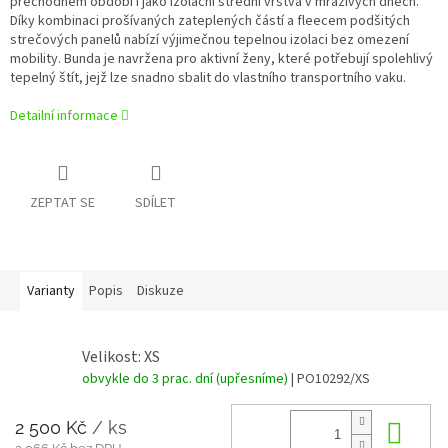
přechodném období i jako izolační střední vrstva v mrazivých dnech.
Díky kombinaci prošívaných zateplených částí a fleecem podšitých
strečových panelů nabízí výjimečnou tepelnou izolaci bez omezení
mobility. Bunda je navržena pro aktivní ženy, které potřebují spolehlivý
tepelný štít, jejž lze snadno sbalit do vlastního transportního vaku.
Detailní informace
ZEPTAT SE
SDÍLET
Varianty
Popis
Diskuze
Velikost: XS
obvykle do 3 prac. dní (upřesníme)
| PO10292/XS
2 500 Kč
/ ks
Do 