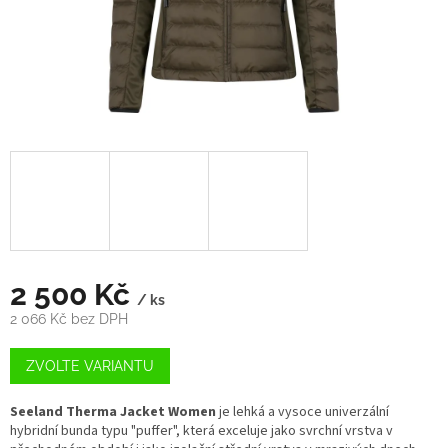
2 500 Kč
/ ks
2 066 Kč bez DPH
Měrná
cena:
ZVOLTE VARIANTU
Seeland Therma Jacket Women
je lehká a vysoce univerzální
hybridní bunda typu "puffer", která exceluje jako svrchní vrstva v