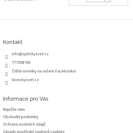
Z
á
p
a
Kontakt
t
info
@
optickysvet.cz
í
777098765
Čtěte novinky na našem Facebooku!
loveckysvet.cz
Informace pro Vás
Napište nám
Obchodní podmínky
Ochrana osobních údajů
Zásady používání souborů cookies