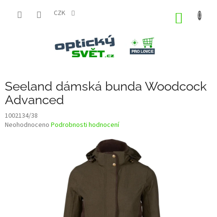
Přejít
na
CZK
NÁKUP
obsah
KOŠÍK
Seeland dámská bunda Woodcock
Advanced
1002134/38
Průměrné
Neohodnoceno
Podrobnosti hodnocení
hodnocení
produktu
je
0,0
z
5
hvězdiček.