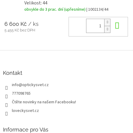
Velikost: 44
obvykle do 3 prac. dní (upřesníme)
| 1002134/44
6 600 Kč
/ ks
Do 
5 455 Kč bez DPH
Z
á
p
a
Kontakt
t
info
@
optickysvet.cz
í
777098765
Čtěte novinky na našem Facebooku!
loveckysvet.cz
Informace pro Vás