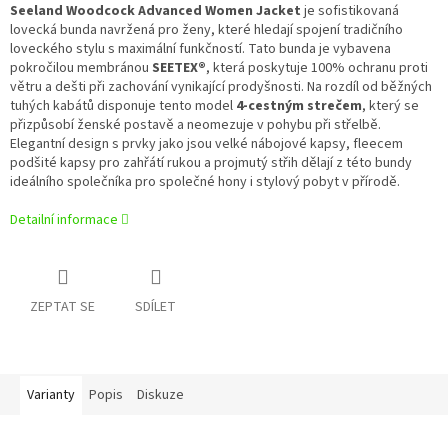
Seeland Woodcock Advanced Women Jacket
je sofistikovaná
lovecká bunda navržená pro ženy, které hledají spojení tradičního
loveckého stylu s maximální funkčností. Tato bunda je vybavena
pokročilou membránou
SEETEX®
, která poskytuje 100% ochranu proti
větru a dešti při zachování vynikající prodyšnosti. Na rozdíl od běžných
tuhých kabátů disponuje tento model
4-cestným strečem
, který se
přizpůsobí ženské postavě a neomezuje v pohybu při střelbě.
Elegantní design s prvky jako jsou velké nábojové kapsy, fleecem
podšité kapsy pro zahřátí rukou a projmutý střih dělají z této bundy
ideálního společníka pro společné hony i stylový pobyt v přírodě.
Detailní informace
ZEPTAT SE
SDÍLET
Varianty
Popis
Diskuze