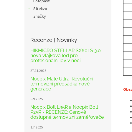
Fotopasti
Střelivo
Značky
Recenze | Novinky
HIKMICRO STELLAR SX60LS 3.0:
nová vlajková loď pro
profesionální lov v noci
27.11.2025
Nocpix Mate Ultra: Revoluční
termovizní předsádka nové
generace
Obsa
5.9.2025
Nocpix Bolt L35R a Nocpix Bolt
P25R - RECENZE: Cenově
dostupné termovizní zaměřovače
1.7.2025