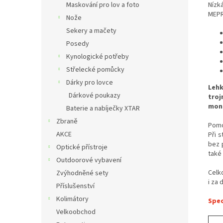
Nízk
Maskování pro lov a foto
MEP
Nože
Sekery a mačety
Posedy
Kynologické potřeby
Střelecké pomůcky
Dárky pro lovce
Leh
Dárkové poukazy
tro
mon
Baterie a nabíječky XTAR
Zbraně
Pomo
AKCE
Při 
bez 
Optické přístroje
také
Outdoorové vybavení
Celk
Zvýhodněné sety
i za
Příslušenství
Kolimátory
Spec
Velkoobchod