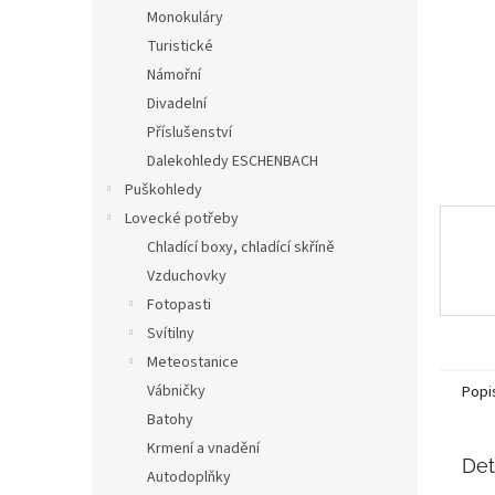
n
Monokuláry
e
Turistické
l
Námořní
Divadelní
Příslušenství
Dalekohledy ESCHENBACH
Puškohledy
Lovecké potřeby
Chladící boxy, chladící skříně
Vzduchovky
Fotopasti
Svítilny
Meteostanice
Vábničky
Popi
Batohy
Krmení a vnadění
Det
Autodoplňky