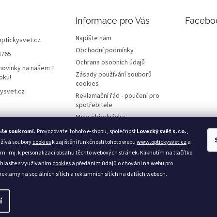
Informace pro Vás
Facebo
Napište nám
optickysvet.cz
Obchodní podmínky
8765
Ochrana osobních údajů
novinky na našem F
Zásady používání souborů
oku!
cookies
ysvet.cz
Reklamační řád - poučení pro
spotřebitele
Moje objednávka
aše soukromí.
Provozovatel tohoto e-shopu, společnost
Lovecký svět s.r.o.
,
užívá soubory
cookies
k zajištění funkčnosti tohoto webu
www.optickysvet.cz
a
m i mj. k personalizaci obsahu těchto webových stránek. Kliknutím na tlačítko
Loveckýsvět.cz
hlasíte s využívaním
cookies
a předáním údajů o chování na webu pro
 reklamy na sociálních sítích a reklamních sítích na dalších webech.
í