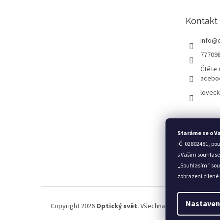
a
t
Kontakt
í
info
@
77709
Čtěte 
acebo
loveck
Staráme se o V
IČ: 02802481, po
s Vašim souhlase
„Souhlasím“ sou
zobrazení cílené
Nastaven
Copyright 2026
Optický svět
. Všechna práva vyhrazena.