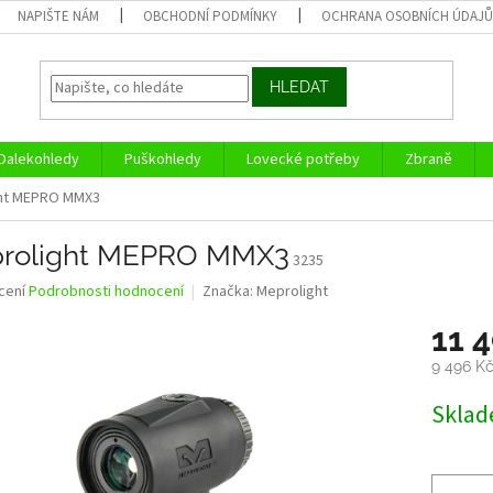
NAPIŠTE NÁM
OBCHODNÍ PODMÍNKY
OCHRANA OSOBNÍCH ÚDAJ
HLEDAT
Dalekohledy
Puškohledy
Lovecké potřeby
Zbraně
ht MEPRO MMX3
rolight MEPRO MMX3
3235
né
cení
Podrobnosti hodnocení
Značka:
Meprolight
ní
11 
u
9 496 K
Měrná
Skla
cena:
ek.