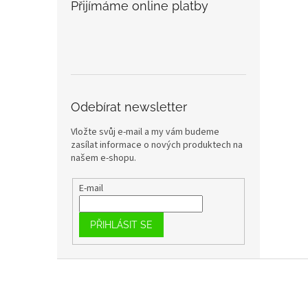
Přijímáme online platby
Odebírat newsletter
Vložte svůj e-mail a my vám budeme
zasílat informace o nových produktech na
našem e-shopu.
E-mail
PŘIHLÁSIT SE
Z
á
p