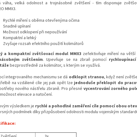
á váha, velká odolnost a trojnásobné zvětšení - tím disponuje zvětš
RO MMX3.
Rychlé míření s oběma otevřenýma očima
Snadné upínaní
Možnost odklopení při nepoužívání
Kompaktní a lehký
Zvyšuje rozsah efektního použití kolimátorů
ký a kompaktní zvětšovací modul MMX3
zefektivňuje míření na větší
jnásobným zvětšením
. Upevňuje se na zbraň pomocí
rychloupínací
táže
bezprostředně za kolimátor, s kterým se využívá.
cí integrovaného mechanismu se dá
odklopit stranou
, když není zvětš
střelbě na vzdálené cíle jej pak opět lze
jednoduše překlopit
do praco
potřeby nového nástřelu zbraně. Pro přesné
vycentrování zorného pol
 možnost elevace a natočení.
ovým výsledkem je
rychlé a pohodlné zaměření cíle pomocí obou otev
 drsných podmínek díky přizpůsobení odolnosti modulu vojenským standard
ifikace:
Zvětšení
3x