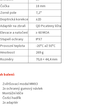
Čočka
18 mm
Zorné pole
7,2°
Dioptrická korekce
±2D
Adaptér na zbraň
QD Picatinny lišta
Elevace a natočení
≥ 60 MOA
Stupeň ochrany
IPX7
Provozní teplota
-20
°C až 50°C
Hmotnost
269 g
Rozměry
70,6 × 44,4 mm
h balení:
Zvětšovací modul MMX3
2x ochranný gumový návlek
Montážní klíče
Čistící hadřík
2x adaptér