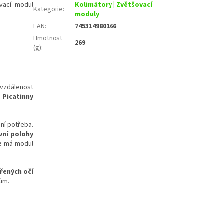
ovací modul
Kolimátory | Zvětšovací
Kategorie
:
moduly
EAN
:
745314980166
Hmotnost
269
(g)
:
 vzdálenost
 Picatinny
ení potřeba.
vní polohy
e
má modul
řených očí
ům.