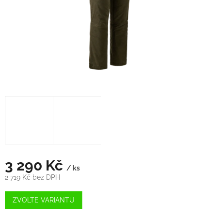
3 290 Kč
/ ks
2 719 Kč bez DPH
Měrná
cena:
ZVOLTE VARIANTU