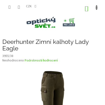
Přejít
na
CZK
NÁKUP
obsah
KOŠÍK
Deerhunter Zimní kalhoty Lady
Eagle
3955/38
Průměrné
Neohodnoceno
Podrobnosti hodnocení
hodnocení
produktu
je
0,0
z
5
hvězdiček.