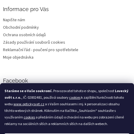
Informace pro Vás
Napište nám
Obchodní podmínky
Ochrana osobních údajů
Zásady používání souborů cookies
Reklamační řád - poučení pro spotřebitele
Moje objednávka
Facebook
Staráme se o Vaše soukromí.
Provozovatel tohoto e-shopu, společnost
Lovecký
svět s.r.o.
, IČ: 02802481, používá soubory
cookies
k zajištění funkčnosti tohoto
webu
www.optickysvet.cz
a s Vašim souhlasem i mj. k personalizaci obsahu
Loveckýsvět.cz
těchto webových stránek. Kliknutím na tlačítko „Souhlasím“ souhlasíte s
využívaním
cookies
a předáním údajů o chování na webu pro zobrazení cílené
reklamy na sociálních sítích a reklamních sítích na dalších webech.