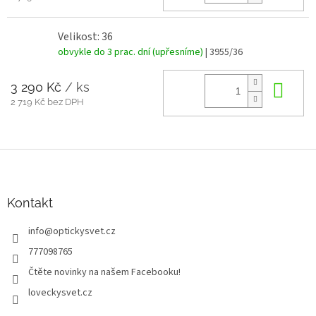
Velikost: 36
obvykle do 3 prac. dní (upřesníme)
| 3955/36
3 290 Kč
/ ks
Do 
2 719 Kč bez DPH
Z
á
p
a
Kontakt
t
info
@
optickysvet.cz
í
777098765
Čtěte novinky na našem Facebooku!
loveckysvet.cz