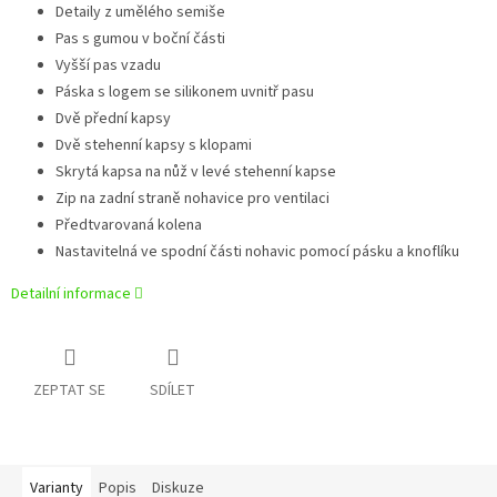
Detaily z umělého semiše
Pas s gumou v boční části
Vyšší pas vzadu
Páska s logem se silikonem uvnitř pasu
Dvě přední kapsy
Dvě stehenní kapsy s klopami
Skrytá kapsa na nůž v levé stehenní kapse
Zip na zadní straně nohavice pro ventilaci
Předtvarovaná kolena
Nastavitelná ve spodní části nohavic pomocí pásku a knoflíku
Detailní informace
ZEPTAT SE
SDÍLET
Varianty
Popis
Diskuze