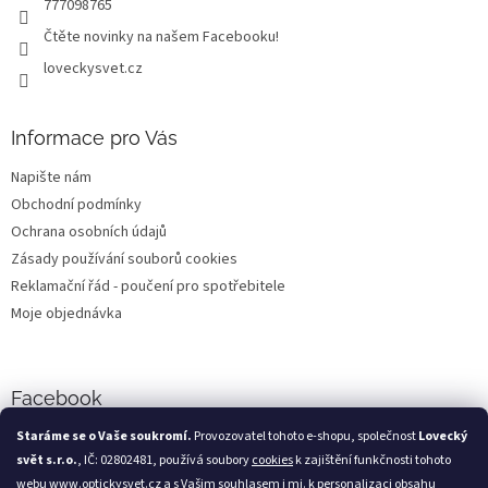
777098765
Čtěte novinky na našem Facebooku!
loveckysvet.cz
Informace pro Vás
Napište nám
Obchodní podmínky
Ochrana osobních údajů
Zásady používání souborů cookies
Reklamační řád - poučení pro spotřebitele
Moje objednávka
Facebook
Staráme se o Vaše soukromí.
Provozovatel tohoto e-shopu, společnost
Lovecký
svět s.r.o.
, IČ: 02802481, používá soubory
cookies
k zajištění funkčnosti tohoto
webu
www.optickysvet.cz
a s Vašim souhlasem i mj. k personalizaci obsahu