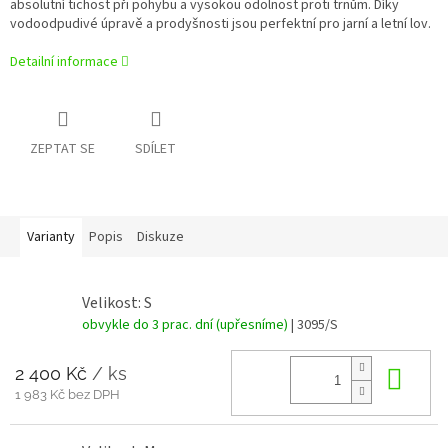
absolutní tichost při pohybu a vysokou odolnost proti trnům. Díky
vodoodpudivé úpravě a prodyšnosti jsou perfektní pro jarní a letní lov.
Detailní informace
ZEPTAT SE
SDÍLET
Varianty
Popis
Diskuze
Velikost: S
obvykle do 3 prac. dní (upřesníme)
| 3095/S
2 400 Kč
/ ks
Do 
1 983 Kč bez DPH