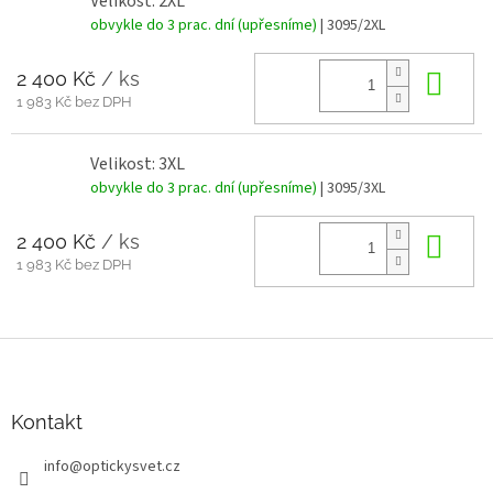
Velikost: 2XL
obvykle do 3 prac. dní (upřesníme)
| 3095/2XL
2 400 Kč
/ ks
Do 
1 983 Kč bez DPH
Velikost: 3XL
obvykle do 3 prac. dní (upřesníme)
| 3095/3XL
2 400 Kč
/ ks
Do 
1 983 Kč bez DPH
Z
á
p
a
Kontakt
t
info
@
optickysvet.cz
í