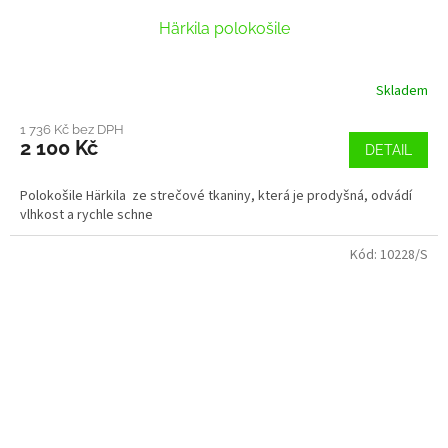
Härkila polokošile
Skladem
1 736 Kč bez DPH
2 100 Kč
DETAIL
Polokošile Härkila ze strečové tkaniny, která je prodyšná, odvádí
vlhkost a rychle schne
Kód:
10228/S