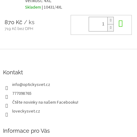
Velikost: 4XL
Skladem
| 10431/4XL
870 Kč
/ ks
Do 
719 Kč bez DPH
Z
á
p
a
Kontakt
t
info
@
optickysvet.cz
í
777098765
Čtěte novinky na našem Facebooku!
loveckysvet.cz
Informace pro Vás