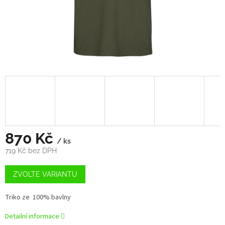
870 Kč
/ ks
719 Kč bez DPH
Měrná
cena:
ZVOLTE VARIANTU
Triko ze
100% bavlny
Detailní informace