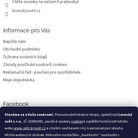
Čtěte novinky na našem Facebooku!
loveckysvet.cz
Informace pro Vás
Napište nám
Obchodní podmínky
Ochrana osobních údajů
Zásady používání souborů cookies
Reklamační řád - poučení pro spotřebitele
Moje objednávka
Facebook
Staráme se o Vaše soukromí.
Provozovatel tohoto e-shopu, společnost
Lovecký
svět s.r.o.
, IČ: 02802481, používá soubory
cookies
k zajištění funkčnosti tohoto
webu
www.optickysvet.cz
a s Vašim souhlasem i mj. k personalizaci obsahu
Loveckýsvět.cz
těchto webových stránek. Kliknutím na tlačítko „Souhlasím“ souhlasíte s