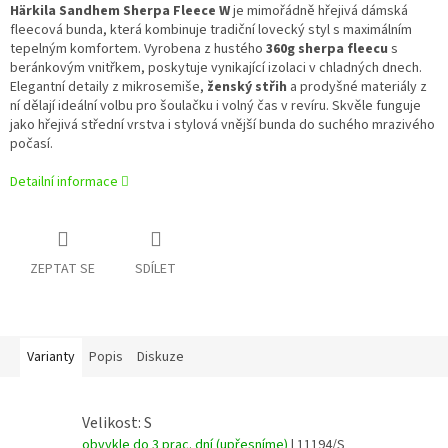
Härkila Sandhem Sherpa Fleece W
je mimořádně hřejivá dámská
fleecová bunda, která kombinuje tradiční lovecký styl s maximálním
tepelným komfortem. Vyrobena z hustého
360g sherpa fleecu
s
beránkovým vnitřkem, poskytuje vynikající izolaci v chladných dnech.
Elegantní detaily z mikrosemiše,
ženský střih
a prodyšné materiály z
ní dělají ideální volbu pro šoulačku i volný čas v revíru. Skvěle funguje
jako hřejivá střední vrstva i stylová vnější bunda do suchého mrazivého
počasí.
Detailní informace
ZEPTAT SE
SDÍLET
Varianty
Popis
Diskuze
Velikost: S
obvykle do 3 prac. dní (upřesníme)
| 11194/S