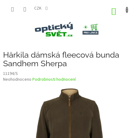
Přejít
na
CZK
NÁKUP
obsah
KOŠÍK
Härkila dámská fleecová bunda
Sandhem Sherpa
11194/S
Průměrné
Neohodnoceno
Podrobnosti hodnocení
hodnocení
produktu
je
0,0
z
5
hvězdiček.