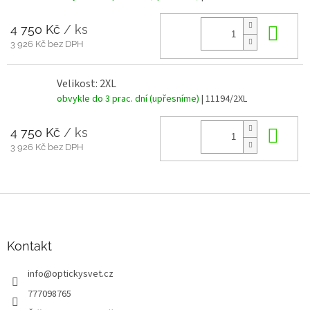
4 750 Kč
/ ks
Do 
3 926 Kč bez DPH
Velikost: 2XL
obvykle do 3 prac. dní (upřesníme)
| 11194/2XL
4 750 Kč
/ ks
Do 
3 926 Kč bez DPH
Z
á
p
a
Kontakt
t
info
@
optickysvet.cz
í
777098765