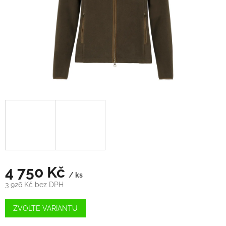
4 750 Kč
/ ks
3 926 Kč bez DPH
Měrná
cena:
ZVOLTE VARIANTU