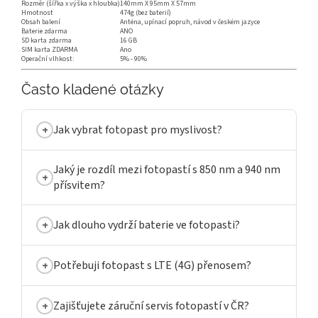
Rozměr (šířka x výška x hloubka)
140mm X 95mm X 57mm
Hmotnost
474g (bez baterií)
Obsah balení
Anténa, upínací popruh, návod v českém jazyce
Baterie zdarma
ANO
SD karta zdarma
16 GB
SIM karta ZDARMA
Ano
Operační vlhkost:
5% - 90%
Často kladené otázky
Jak vybrat fotopast pro myslivost?
Jaký je rozdíl mezi fotopastí s 850 nm a 940 nm
přísvitem?
Jak dlouho vydrží baterie ve fotopasti?
Potřebuji fotopast s LTE (4G) přenosem?
Zajišťujete záruční servis fotopastí v ČR?