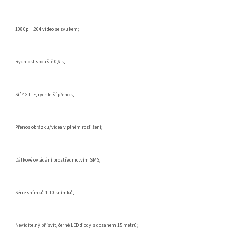
1080p H.264 video se zvukem;
Rychlost spouště 0,6 s;
Síť 4G LTE, rychlejší přenos;
Přenos obrázku/videa v plném rozlišení;
Dálkové ovládání prostřednictvím SMS;
Série snímků 1-10 snímků;
Neviditelný přísvit, černé LED diody s dosahem 15 metrů;