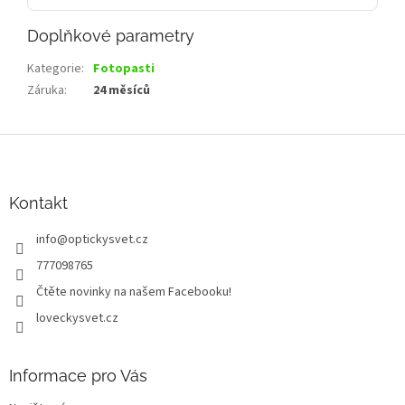
Doplňkové parametry
Kategorie
:
Fotopasti
Záruka
:
24 měsíců
Z
á
p
a
Kontakt
t
info
@
optickysvet.cz
í
777098765
Čtěte novinky na našem Facebooku!
loveckysvet.cz
Informace pro Vás