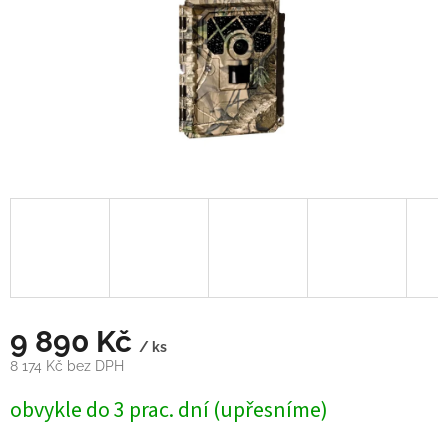
9 890 Kč
/ ks
8 174 Kč bez DPH
Měrná
obvykle do 3 prac. dní (upřesníme)
cena: