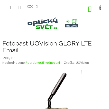
Přejít
na
CZK
NÁKUP
obsah
KOŠÍK
Fotopast UOVision GLORY LTE
Email
5908/115
Průměrné
Neohodnoceno
Podrobnosti hodnocení
Značka:
UOVision
hodnocení
produktu
je
0,0
z
5
hvězdiček.