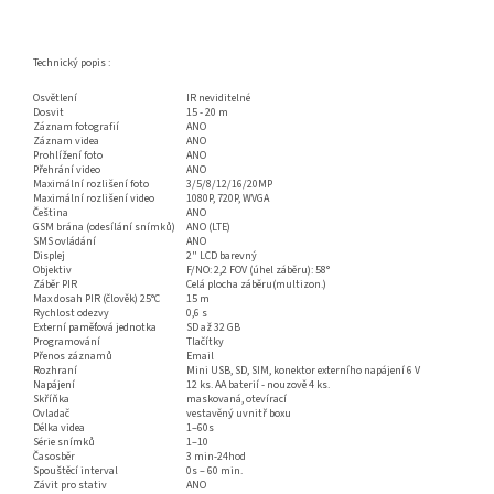
Technický popis :
Osvětlení
IR neviditelné
Dosvit
15 - 20 m
Záznam fotografií
ANO
Záznam videa
ANO
Prohlížení foto
ANO
Přehrání video
ANO
Maximální rozlišení foto
3/5/8/12/16/20MP
Maximální rozlišení video
1080P, 720P, WVGA
Čeština
ANO
GSM brána (odesílání snímků)
ANO (LTE)
SMS ovládání
ANO
Displej
2" LCD barevný
Objektiv
F/NO: 2,2 FOV (úhel záběru): 58°
Záběr PIR
Celá plocha záběru(multizon.)
Max dosah PIR (člověk) 25°C
15 m
Rychlost odezvy
0,6 s
Externí paměťová jednotka
SD až 32 GB
Programování
Tlačítky
Přenos záznamů
Email
Rozhraní
Mini USB, SD, SIM, konektor externího napájení 6 V
Napájení
12 ks. AA baterií - nouzově 4 ks.
Skříňka
maskovaná, otevírací
Ovladač
vestavěný uvnitř boxu
Délka videa
1–60s
Série snímků
1–10
Časosběr
3 min-24hod
Spouštěcí interval
0s – 60 min.
Závit pro stativ
ANO