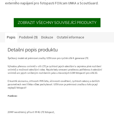
externího napájení pro fotopasti FOXcam UNKA a ScoutGuard.
ZOBRAZIT VŠECHNY SOUVISEJÍCÍ PRODUKTY
Popis
Podobné (9)
Diskuze
Ostatní informace
Detailní popis produktu
Špičkový model od prémiové značky UOVision pro rychlé sítě 4. generace LTE.
Výhodou přenosu snímků v síti LTE je rychlost jejich odesílání a zejména plné rozlišení
snímků a možnost odesílání videa. Nejste tedy omezeni prodlevou potřebnou k odeslání
snímků ani jejich sníženým rozlišením jako u klasických GSM fotopastí pro sítě 2G.
O kvalitě záznamu, citlivosti PIR čidla, účinnosti osvětlení, rychlosti odezvy a dalších
parametrech není třeba vůbec pochybovat. UOVision je prémiová značka a toto je její
nejlepší fotopast!
Funkce:
20MP neviditelný přísvit IR 4G LTE fotopast;