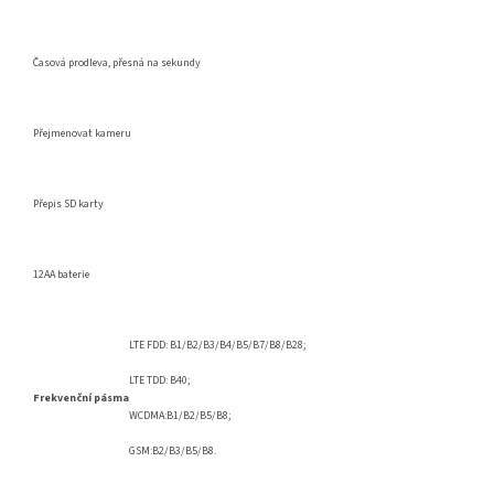
Časová prodleva, přesná na sekundy
Přejmenovat kameru
Přepis SD karty
12AA baterie
LTE FDD: B1/B2/B3/B4/B5/B7/B8/B28;
LTE TDD: B40;
Frekvenční pásma
WCDMA:B1/B2/B5/B8;
GSM:B2/B3/B5/B8.