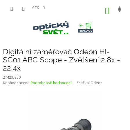
Přejít
na
CZK
NÁKUP
obsah
KOŠÍK
Digitální zaměřovač Odeon HI-
SC01 ABC Scope - Zvětšení 2,8x -
22,4x
27423/850
Průměrné
Neohodnoceno
Podrobnosti hodnocení
Značka:
Odeon
hodnocení
produktu
je
0,0
z
5
hvězdiček.