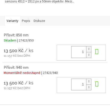
senzoru 4512 × 2512 px a 50mm objektiv. Mezi...
Varianty
Popis
Diskuze
Přísvit: 850 nm
Skladem
| 27423/850
13 500 Kč
/ ks
Do 
11 157 Kč bez DPH
Přísvit: 940 nm
Momentálně nedostupné
| 27423/940
13 500 Kč
/ ks
Do 
11 157 Kč bez DPH
Z