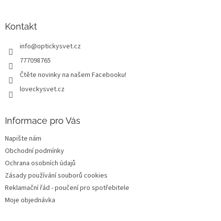
á
p
a
Kontakt
t
info
@
optickysvet.cz
í
777098765
Čtěte novinky na našem Facebooku!
loveckysvet.cz
Informace pro Vás
Napište nám
Obchodní podmínky
Ochrana osobních údajů
Zásady používání souborů cookies
Reklamační řád - poučení pro spotřebitele
Moje objednávka