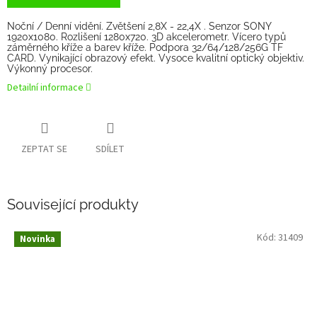
Noční / Denní vidění. Zvětšení 2,8X - 22,4X . Senzor SONY
1920x1080. Rozlišení 1280x720. 3D akcelerometr. Vícero typů
záměrného kříže a barev kříže. Podpora 32/64/128/256G TF
CARD. Vynikající obrazový efekt. Vysoce kvalitní optický objektiv.
Výkonný procesor.
Detailní informace
ZEPTAT SE
SDÍLET
Související produkty
Kód:
31409
Novinka