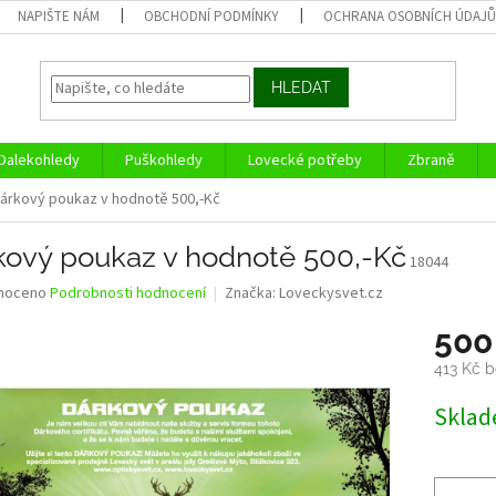
NAPIŠTE NÁM
OBCHODNÍ PODMÍNKY
OCHRANA OSOBNÍCH ÚDAJ
HLEDAT
Dalekohledy
Puškohledy
Lovecké potřeby
Zbraně
árkový poukaz v hodnotě 500,-Kč
kový poukaz v hodnotě 500,-Kč
18044
né
noceno
Podrobnosti hodnocení
Značka:
Loveckysvet.cz
ní
500
u
413 Kč 
Měrná
Skla
cena:
ek.