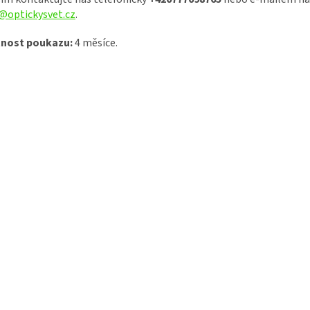
@optickysvet.cz
.
tnost poukazu:
4 měsíce.