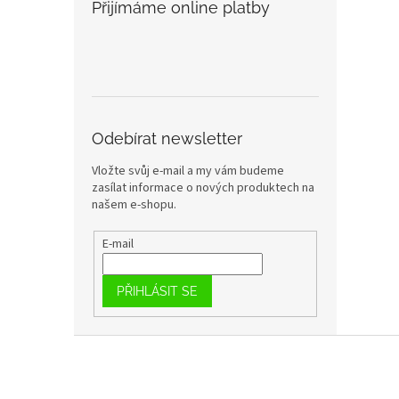
Přijímáme online platby
Odebírat newsletter
Vložte svůj e-mail a my vám budeme
zasílat informace o nových produktech na
našem e-shopu.
E-mail
PŘIHLÁSIT SE
Z
á
p