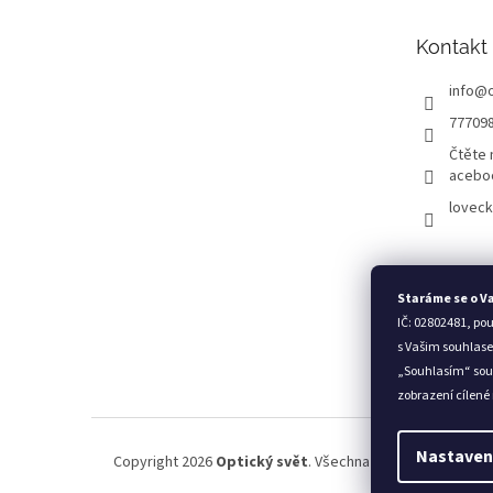
a
t
Kontakt
í
info
@
77709
Čtěte 
acebo
loveck
Staráme se o V
IČ: 02802481, po
s Vašim souhlase
„Souhlasím“ sou
zobrazení cílené
Nastaven
Copyright 2026
Optický svět
. Všechna práva vyhrazena.