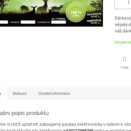
Dárkový
nějaký dá
náš dárk
Detailní 
TISK
s
Diskuze
Ostatní informace
ailní popis produktu
te-li chtít uplatnit zakoupený poukaz elektronicky v našem e-sh
ím kontaktujte nás telefonicky
+420777098765
nebo e-mailem na