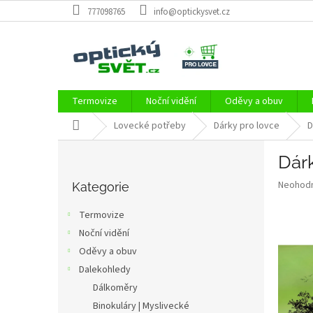
Přejít
777098765
info@optickysvet.cz
na
obsah
Termovize
Noční vidění
Oděvy a obuv
Domů
Lovecké potřeby
Dárky pro lovce
D
P
Dár
o
Přeskočit
s
Průměr
Neohod
kategorie
Kategorie
t
hodnoce
r
produkt
Termovize
a
je
Noční vidění
0,0
n
z
Oděvy a obuv
n
5
í
Dalekohledy
hvězdič
p
Dálkoměry
a
Binokuláry | Myslivecké