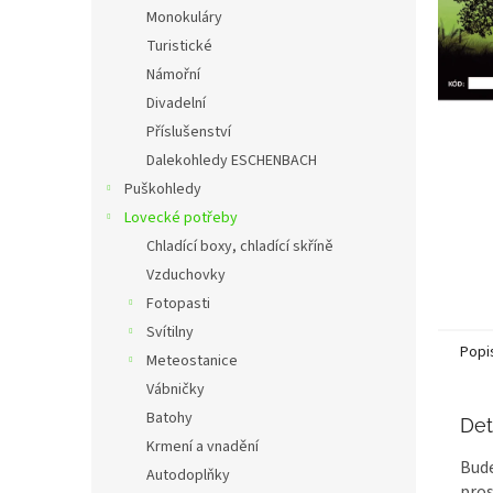
n
Monokuláry
e
Turistické
l
Námořní
Divadelní
Příslušenství
Dalekohledy ESCHENBACH
Puškohledy
Lovecké potřeby
Chladící boxy, chladící skříně
Vzduchovky
Fotopasti
Svítilny
Popi
Meteostanice
Vábničky
Batohy
Det
Krmení a vnadění
Bude
Autodoplňky
pros