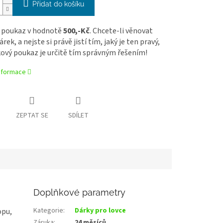
Přidat do košíku
 poukaz v hodnotě
500,-Kč
. Chcete-li věnovat
rek, a nejste si právě jistí tím, jaký je ten pravý,
ový poukaz je určitě tím správným řešením!
informace
ZEPTAT SE
SDÍLET
Doplňkové parametry
Kategorie
:
Dárky pro lovce
opu,
Záruka
:
24 měsíců