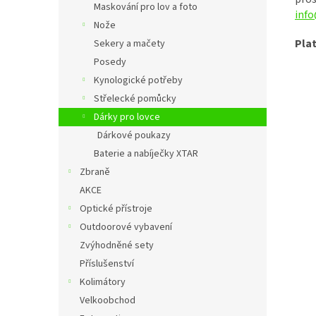
Maskování pro lov a foto
info
Nože
Pla
Sekery a mačety
Posedy
Kynologické potřeby
Střelecké pomůcky
Dárky pro lovce
Dárkové poukazy
Baterie a nabíječky XTAR
Zbraně
AKCE
Optické přístroje
Outdoorové vybavení
Zvýhodněné sety
Příslušenství
Kolimátory
Velkoobchod