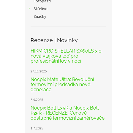
Fotopasti
Střelivo
Značky
Recenze | Novinky
HIKMICRO STELLAR SX60LS 3.0:
nová vlajková loď pro
profesionální lov v noci
27.11.2025
Nocpix Mate Ultra: Revoluční
termovizní předsádka nové
generace
5.9.2025
Nocpix Bolt L35R a Nocpix Bolt
P25R - RECENZE: Cenově
dostupné termovizní zaměřovače
1.7.2025