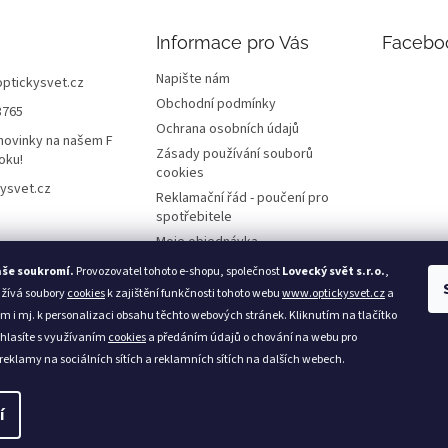
Informace pro Vás
Facebo
Napište nám
optickysvet.cz
Obchodní podmínky
8765
Ochrana osobních údajů
novinky na našem F
Zásady používání souborů
oku!
cookies
ysvet.cz
Reklamační řád - poučení pro
spotřebitele
Moje objednávka
aše soukromí.
Provozovatel tohoto e-shopu, společnost
Lovecký svět s.r.o.
,
užívá soubory
cookies
k zajištění funkčnosti tohoto webu
www.optickysvet.cz
a
m i mj. k personalizaci obsahu těchto webových stránek. Kliknutím na tlačítko
Loveckýsvět.cz
hlasíte s využívaním
cookies
a předáním údajů o chování na webu pro
 reklamy na sociálních sítích a reklamních sítích na dalších webech.
í