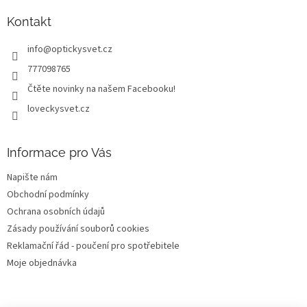
p
a
Kontakt
t
info
@
optickysvet.cz
í
777098765
Čtěte novinky na našem Facebooku!
loveckysvet.cz
Informace pro Vás
Napište nám
Obchodní podmínky
Ochrana osobních údajů
Zásady používání souborů cookies
Reklamační řád - poučení pro spotřebitele
Moje objednávka