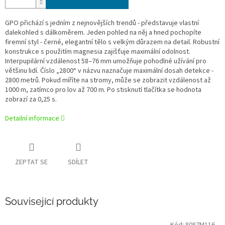
GPO přichází s jedním z nejnovějších trendů - představuje vlastní
dalekohled s dálkoměrem. Jeden pohled na něj a hned pochopíte
firemní styl - černé, elegantní tělo s velkým důrazem na detail. Robustní
konstrukce s použitím magnesia zajišťuje maximální odolnost.
Interpupilární vzdálenost 58–76 mm umožňuje pohodlné užívání pro
většinu lidí. Číslo „2800“ v názvu naznačuje maximální dosah detekce -
2800 metrů. Pokud míříte na stromy, může se zobrazit vzdálenost až
1000 m, zatímco pro lov až 700 m. Po stisknutí tlačítka se hodnota
zobrazí za 0,25 s.
Detailní informace
ZEPTAT SE
SDÍLET
Související produkty
Kód:
8087M116