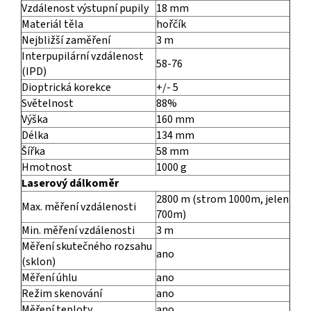
Vzdálenost výstupní pupily
18 mm
Materiál těla
hořčík
Nejbližší zaměření
3 m
Interpupilární vzdálenost
58-76
(IPD)
Dioptrická korekce
+/- 5
Světelnost
88%
Výška
160 mm
Délka
134 mm
Šířka
58 mm
Hmotnost
1000 g
Laserový dálkoměr
2800 m (strom 1000m, jelen
Max. měření vzdálenosti
700m)
Min. měření vzdálenosti
3 m
Měření skutečného rozsahu
ano
(sklon)
Měření úhlu
ano
Režim skenování
ano
Měření teploty
ano