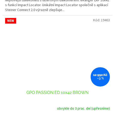
Nejnovější dalekohled s laserovým dálkoměrem: eRanger LRF 10x42
s funkcí Impact Locator. Unikátní Impact Locator společně s aplikací
Steiner Connect 2.0 výrazně zlepšuje...
Kód:
19463
NEW
12 990 Kč
–3 %
GPO PASSION ED 10x42 BROWN
obvykle do 3 prac. dní (upřesníme)
Průměrné
hodnocení