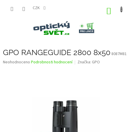
Přejít
na
CZK
NÁKUP
obsah
KOŠÍK
GPO RANGEGUIDE 2800 8x50
8087M81
Průměrné
Neohodnoceno
Podrobnosti hodnocení
Značka:
GPO
hodnocení
produktu
je
0,0
z
5
hvězdiček.