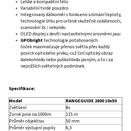
Lehké a kompaktní tělo
Variabilní tvrdé pouzdro
Integrovaný dálkoměr s funkcemi snímání teploty,
technologie úhlu pro určené skutečné vzdálenosti,
scanování 3x / sekundu
OLED displej s devíti nastavitelnými úrovněmi jasu
GPObright
technologie potahovaných
čoček maximalizuje přenos světla přes každý
povrch optického prvku, což činí optický obraz
dalekohledu nebo puškohledu jasným, a to i za
nejnižších světelných podmínek.
Specifikace:
Model
RANGEGUIDE 2800 10x50
Zvětšení
8x
Zorné pole na 1000m
115 m
Průměr objektivu
50 mm
Průměr výstupní pupily
6,3