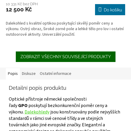
produktu
10 331 Kč bez DPH
12 500 Kč
je
Do košíku
3,6
z
Dalekohled s kvalitní optikou poskytující skvělý poměr ceny a
5
výkonu. Ostrý obraz, široké zorné pole a lehké tělo pro lov i ostatní
hvězdiček.
outdoorové aktivity. Univerzální použití.
ZOBRAZIT VŠECHNY SOUVISEJÍCÍ PRODUKTY
Popis
Diskuze
Ostatní informace
Detailní popis produktu
Optické přístroje německé společnosti
řady
GPO
poskytují bezkonkurenční poměr ceny a
výkonu.
Dalekohledy
jsou konstruovány podle nejvyšších
standardů v rámci své cenové třídy a ve stejných
továrnách jako jiné evropské značky. Elegantní a