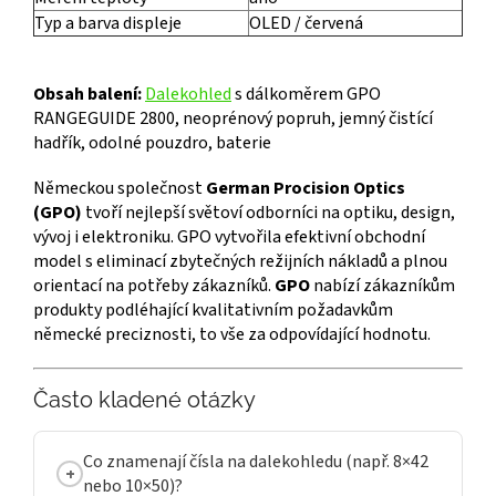
Typ a barva displeje
OLED / červená
Obsah balení:
Dalekohled
s dálkoměrem GPO
RANGEGUIDE 2800, neoprénový popruh, jemný čistící
hadřík, odolné pouzdro, baterie
Německou společnost
German Procision Optics
(GPO)
tvoří nejlepší světoví odborníci na optiku, design,
vývoj i elektroniku. GPO vytvořila efektivní obchodní
model s eliminací zbytečných režijních nákladů a plnou
orientací na potřeby zákazníků.
GPO
nabízí zákazníkům
produkty podléhající kvalitativním požadavkům
německé preciznosti, to vše za odpovídající hodnotu.
Často kladené otázky
Co znamenají čísla na dalekohledu (např. 8×42
nebo 10×50)?