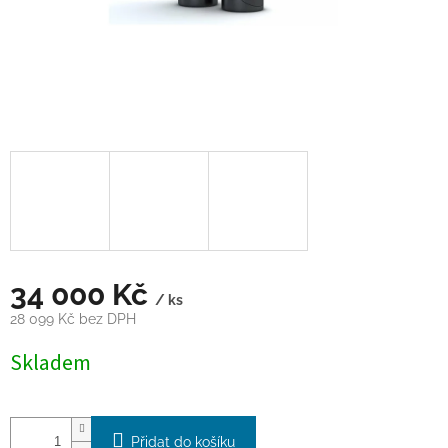
34 000 Kč
/ ks
28 099 Kč bez DPH
Měrná
Skladem
cena:
Přidat do košíku