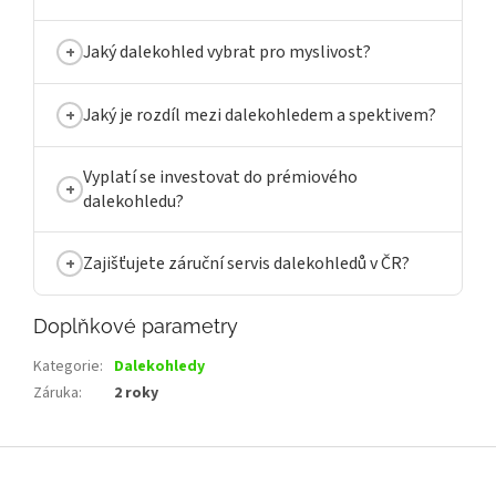
Jaký dalekohled vybrat pro myslivost?
Jaký je rozdíl mezi dalekohledem a spektivem?
Vyplatí se investovat do prémiového
dalekohledu?
Zajišťujete záruční servis dalekohledů v ČR?
Doplňkové parametry
Kategorie
:
Dalekohledy
Záruka
:
2 roky
Z
á