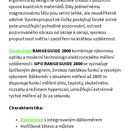
ergonomický design se dokonale snoubí s použitím
vysoce kvalitních materiálů. Díky jedinečnému
magneziovému tělu jsou velmi lehké, ale neuvěřitelně
odolné. Vysokopropustné čočky poskytují široké zorné
pole umožňující pohodlné pozorování, ostrost
pozorovaného obrazu od okraje k okraji, vysokou
propustnost světla i zaostření na krátkou vzdálenost.
Dalekohled
RANGEGUIDE 2800
kombinuje výkonnou
optiku a moderní technologii elektronického měření
vzdálenosti.
GPO RANGEGUIDE 2800
se vyznačuje
špičkovým designem, širokou nabídkou funkcí a vysokým
výkonem. Dálkoměr s dosahem měření až 2800 m
disponuje funkcí měření úhlu, teploty, skutečného
rozsahu a režimem hyperscan, umožňující extrémně
rychlé měření až 3x za sekundu.
Charakteristika:
Dalekohled
s integrovaným dálkoměrem
Hořčíkové těleso a můstek