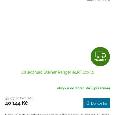
Z
ZDARMA
D
Dalekohled Steiner Ranger eLRF 10x42
A
R
obvykle do 3 prac. dní (upřesníme)
M
33 177 Kč bez DPH
40 144 Kč
Do košíku
A