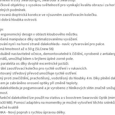
reflexní vrstvy Swarobright, Swarodur a Swarotop.
čkové objektivy s vysokou světelností pro vynikající kvalitu obrazu i za hor
elných podmínek.
grovaná dioptrická korekce ve výsuvném zaostřovacím kolečku.
i dobrá hloubka ostrosti.
gn:
 ergonomický design v oblasti kloubového můstku.
pšená manipulace díky optimalizovanému vyvážení.
vání nyní i na horní straně dalekohledu - navíc vytvarování pro palce.
ená hmotnost až o 50 g (SLCnew 56)
viduálně nastavitelné očnice, demontovatelné k čištění, vyrobené z antialer
iálů, umožňují lidem s brýlemi úplné zorné pole.
 paralelita os díky dvojité excentrické justáži.
ální zaostřovací kolečko pro rychlé ostření i v rukavicích.
ntovaný středový převod umožňuje rychlé ostření.
ný proti znečištění, prachotěsný, vodotěsný do hloubky 4 m. Díky plnění d
kem je zabráněno orosení optiky při změně teploty.
dalekohledu je pogumované a je vyrobeno z hliníkových slitin značně snižuj
nost.
ifunkční dalekohled lze použít na stativu a s boostrem Swarovski Optik (m
8x30 WB). Pomocí adaptéru na momentky je možné vytvoření těchto snímků
ečné kvalitě
NKA - Nový popruh s rychlou úpravou délky.