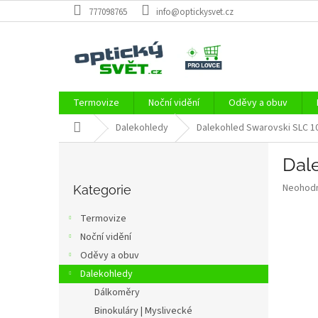
Přejít
777098765
info@optickysvet.cz
na
obsah
Termovize
Noční vidění
Oděvy a obuv
Domů
Dalekohledy
Dalekohled Swarovski SLC 1
P
Dal
o
Přeskočit
s
Průměr
Neohod
kategorie
Kategorie
t
hodnoce
r
produkt
Termovize
a
je
Noční vidění
0,0
n
z
Oděvy a obuv
n
5
í
Dalekohledy
hvězdič
p
Dálkoměry
a
Binokuláry | Myslivecké