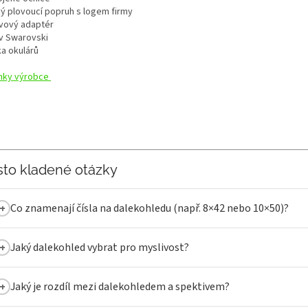
ký plovoucí popruh s logem firmy
ivový adaptér
iv Swarovski
ka okulárů
nky výrobce
sto kladené otázky
Co znamenají čísla na dalekohledu (např. 8×42 nebo 10×50)?
Jaký dalekohled vybrat pro myslivost?
Jaký je rozdíl mezi dalekohledem a spektivem?