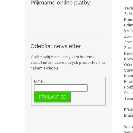
Přijímáme online platby
Tech
Zvět
Prům
Prům
Vzdá
Zorn
Zorné
Odebírat newsletter
Zorn
Nejkr
Vložte svůj e-mail a my vám budeme
Rozs
zasílat informace o nových produktech na
Oční
našem e-shopu.
Stmív
Rozm
E-mail
Hmot
Použi
Sklad
PŘIHLÁSIT SE
Těsn
Přísl
Brašn
Volit
Vykr