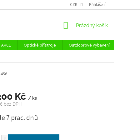
Ů
ZÁSADY POUŽÍVÁNÍ SOUBORŮ COOKIES
CZK
Přihlášení
REKLAMAČNÍ ŘÁD - POUČE
NÁKUPNÍ
Prázdný košík
KOŠÍK
AKCE
Optické přístroje
Outdoorové vybavení
Zvýhodně
-456
300 Kč
/ ks
Kč bez DPH
e 7 prac. dnů