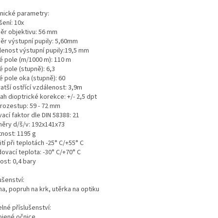
nické parametry:
šení: 10x
ěr objektivu: 56 mm
ěr výstupní pupily: 5,60mm
lenost výstupní pupily:19,5 mm
é pole (m/1000 m): 110 m
 pole (stupně): 6,3
é pole oka (stupně): 60
atší ostřící vzdálenost: 3,9m
ah dioptrické korekce: +/- 2,5 dpt
 rozestup: 59 - 72 mm
ací faktor dle DIN 58388: 21
ěry d/š/v: 192x141x73
nost: 1195 g
tí při teplotách -25° C/+55° C
ovací teplota: -30° C/+70° C
ost: 0,4 bary
ušenství:
a, popruh na krk, utěrka na optiku
elné příslušenství:
ojené očnice