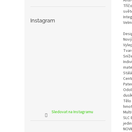
Anti
Tříčo
svět
Inte
Instagram
Velm
Desi
Nový
Vyle
Tvaro
Sníž
Indi
mater
Stálá
Centr
Pate
Odol
dusí
Tělo 
hmot
Sledovat na Instagramu
Mult
SLC 
jedin
NOVI