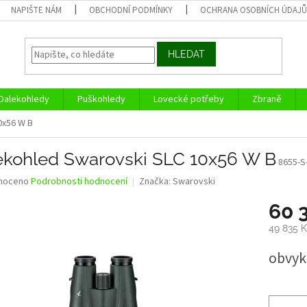
NAPIŠTE NÁM
OBCHODNÍ PODMÍNKY
OCHRANA OSOBNÍCH ÚDAJ
HLEDAT
Dalekohledy
Puškohledy
Lovecké potřeby
Zbraně
0x56 W B
ekohled Swarovski SLC 10x56 W B
8655-S
né
noceno
Podrobnosti hodnocení
Značka:
Swarovski
ní
60 
u
49 835 
Měrná
obvykl
cena:
ek.