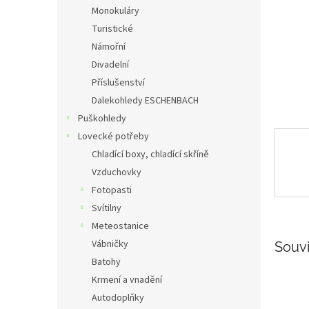
n
Monokuláry
e
Turistické
l
Námořní
Divadelní
Příslušenství
Dalekohledy ESCHENBACH
Puškohledy
Lovecké potřeby
Chladící boxy, chladící skříně
Vzduchovky
Fotopasti
Svítilny
Meteostanice
Vábničky
Souvi
Batohy
Krmení a vnadění
Autodoplňky