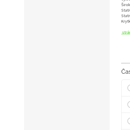
Širo
Stat
Stat
Kryt
strá
Ča