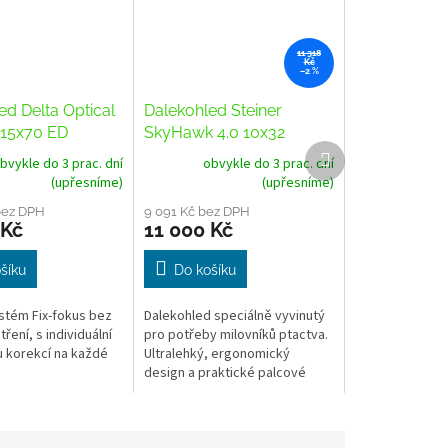
11 318
Kč
–2 %
ed Delta Optical
Dalekohled Steiner
 15x70 ED
SkyHawk 4.0 10x32
Další
bvykle do 3 prac. dní
obvykle do 3 prac. dní
produkt
(upřesníme)
(upřesníme)
bez DPH
9 091 Kč bez DPH
 Kč
11 000 Kč
šíku
Do košíku
stém Fix-fokus bez
Dalekohled speciálně vyvinutý
tření, s individuální
pro potřeby milovníků ptactva.
u korekcí na každé
Ultralehký, ergonomický
design a praktické palcové
úchyty, aby bylo pozorování
vždý krásným zážitkem - a to i
na...