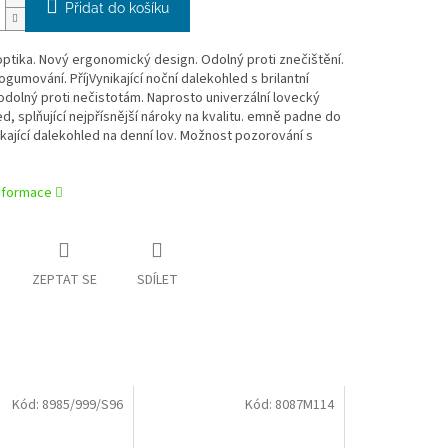
Přidat do košíku
 optika. Nový ergonomický design. Odolný proti znečištění.
pogumování. PříjVynikající noční dalekohled s brilantní
odolný proti nečistotám. Naprosto univerzální lovecký
d, splňující nejpřísnější nároky na kvalitu. emně padne do
ikající dalekohled na denní lov. Možnost pozorování s
informace
ZEPTAT SE
SDÍLET
Kód:
8985/999/S96
Kód:
8087M114