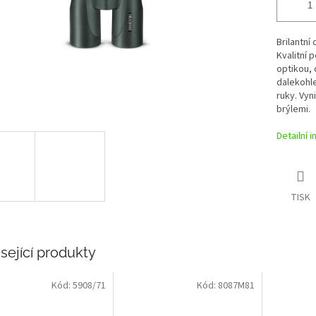
Brilantní
Kvalitní 
optikou, 
dalekohle
ruky. Vyn
brýlemi.
Detailní 
TISK
sející produkty
Kód:
5908/71
Kód:
8087M81