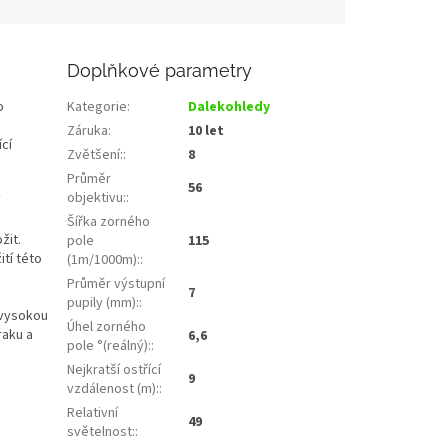
Doplňkové parametry
o
Kategorie
:
Dalekohledy
Záruka
:
10 let
cí
Zvětšení:
:
8
Průměr
56
objektivu:
:
Šířka zorného
žit.
pole
115
ití této
(1m/1000m):
:
Průměr výstupní
7
pupily (mm):
:
 vysokou
Úhel zorného
raku a
6,6
pole °(reálný):
:
Nejkratší ostřící
9
vzdálenost (m):
:
Relativní
49
světelnost:
: