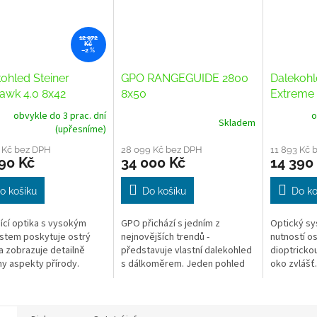
12 972
Kč
–2 %
ohled Steiner
GPO RANGEGUIDE 2800
Dalekohl
awk 4.0 8x42
8x50
Extreme
obvykle do 3 prac. dní
o
Skladem
(upřesníme)
 Kč bez DPH
28 099 Kč bez DPH
11 893 Kč 
90 Kč
34 000 Kč
14 390
o košíku
Do košíku
Do ko
jící optika s vysokým
GPO přichází s jedním z
Optický sy
stem poskytuje ostrý
nejnovějších trendů -
nutností os
a zobrazuje detailně
představuje vlastní dalekohled
dioptricko
y aspekty přírody.
s dálkoměrem. Jeden pohled
oko zvlášť.
na něj a hned pochopíte firemní
styl - černé, elegantní tělo s
velkým...