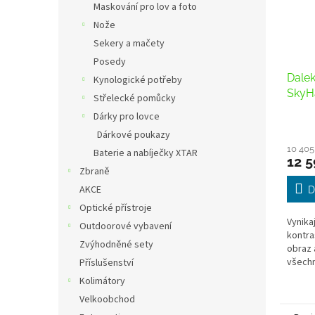
Maskování pro lov a foto
Nože
Sekery a mačety
Posedy
Dalek
Kynologické potřeby
SkyH
Střelecké pomůcky
Dárky pro lovce
Dárkové poukazy
10 405
Baterie a nabíječky XTAR
12 5
Zbraně
AKCE
D
Optické přístroje
Vynika
Outdoorové vybavení
kontra
Zvýhodněné sety
obraz 
všechn
Příslušenství
Kolimátory
Velkoobchod