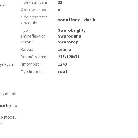
Index stmívání:
:
21
ších
Optické sklo:
:
x
Odolnost proti
vodotěsný + dusík
vlhkosti:
:
Typ
Swarobright,
antireflexních
Swarodur a
vrstev:
:
Swarotop
Barva:
:
zelená
Rozměry (mm):
:
215x128x71
Hmotnost:
:
1240
gických
Typ hranolu :
:
roof
alekohledu
ících jeho
imo model
 v