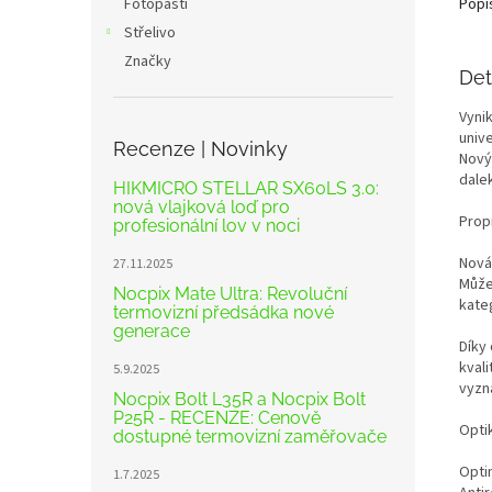
Fotopasti
Popi
Střelivo
Značky
Det
Vynik
unive
Recenze | Novinky
Nový
dale
HIKMICRO STELLAR SX60LS 3.0:
nová vlajková loď pro
Propr
profesionální lov v noci
Nová 
27.11.2025
Můžet
Nocpix Mate Ultra: Revoluční
kate
termovizní předsádka nové
generace
Díky
kvali
5.9.2025
vyzn
Nocpix Bolt L35R a Nocpix Bolt
P25R - RECENZE: Cenově
Opti
dostupné termovizní zaměřovače
Opti
1.7.2025