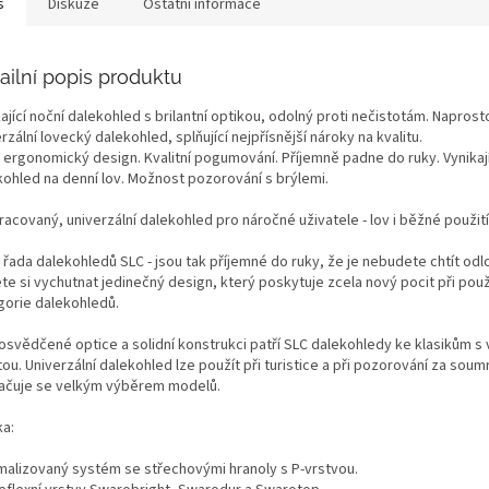
s
Diskuze
Ostatní informace
ailní popis produktu
ající noční dalekohled s brilantní optikou, odolný proti nečistotám. Naprost
rzální lovecký dalekohled, splňující nejpřísnější nároky na kvalitu.
 ergonomický design. Kvalitní pogumování. Příjemně padne do ruky. Vynikají
kohled na denní lov. Možnost pozorování s brýlemi.
acovaný, univerzální dalekohled pro náročné uživatele - lov i běžné použití
řada dalekohledů SLC - jsou tak příjemné do ruky, že je nebudete chtít odlo
e si vychutnat jedinečný design, který poskytuje zcela nový pocit při použ
gorie dalekohledů.
 osvědčené optice a solidní konstrukci patří SLC dalekohledy ke klasikům s
tou. Univerzální dalekohled lze použít při turistice a při pozorování za soum
ačuje se velkým výběrem modelů.
ka:
malizovaný systém se střechovými hranoly s P-vrstvou.