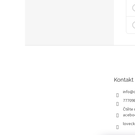
Z
á
p
a
t
Kontakt
í
info
@
77709
Čtěte 
acebo
loveck