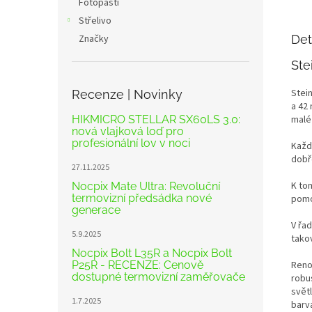
Fotopasti
Střelivo
Značky
Det
Ste
Stei
Recenze | Novinky
a 42
HIKMICRO STELLAR SX60LS 3.0:
malé 
nová vlajková loď pro
profesionální lov v noci
Každ
dobře
27.11.2025
K to
Nocpix Mate Ultra: Revoluční
termovizní předsádka nové
pomo
generace
V řad
5.9.2025
tako
Nocpix Bolt L35R a Nocpix Bolt
P25R - RECENZE: Cenově
Reno
dostupné termovizní zaměřovače
robu
svět
1.7.2025
barv