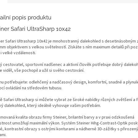
ailní popis produktu
iner Safari UltraSharp 10x42
ner Safari Ultrasharp 10x42 je mnohostranný dalekohled s desetinásobným
 mm objektivem s velkou světelností. Získáte s ním maximum detailů při poz
i velké vzdálenosti.
ý cestovatel, sportovní nadšenec a aktivní člověk potřebuje dobrý daleko
 viděl, vše pochopil a užil si svého cestování.
mu potřebujete: odlehčený a nadčasový design, komfortní, snadné a plynul
cí ovládání na středovém tubusu.
ě Safari Ultrasharp si můžete vybrat ze široké nabídky různých zvětšení a 
vý dalekohled, který ideálně vyhovuje vašim potřebám.
movaná kvalita obrazu firmy Steiner, brilantní barvy a v praxi odzkoušená
stnost umožňují maximální výkon. Systém Steiner Hihg-Contrast-Optik posk
lé, kontrastní obrazy s ostrými konturami a nádherné 3D-zážitky s přirozen
ami.