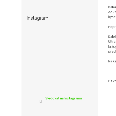
Dale
od -
kyse
Instagram
Popr
Dale
Ultra
krás
předs
Na k
Pevn
Sledovat na Instagramu