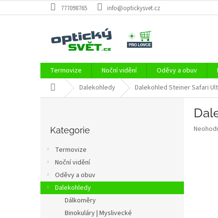
Přejít
777098765
info@optickysvet.cz
na
obsah
Termovize
Noční vidění
Oděvy a obuv
Domů
Dalekohledy
Dalekohled Steiner Safari Ul
P
Dale
o
Přeskočit
s
Průměr
Neohod
kategorie
Kategorie
t
hodnoce
r
produkt
Termovize
a
je
Noční vidění
0,0
n
z
Oděvy a obuv
n
5
í
Dalekohledy
hvězdič
p
Dálkoměry
a
Binokuláry | Myslivecké