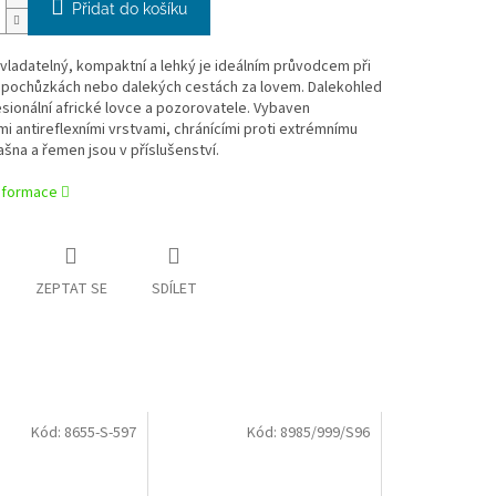
Přidat do košíku
ladatelný, kompaktní a lehký je ideálním průvodcem při
 pochůzkách nebo dalekých cestách za lovem. Dalekohled
sionální africké lovce a pozorovatele. Vybaven
mi antireflexními vrstvami, chránícími proti extrémnímu
rašna a řemen jsou v příslušenství.
informace
ZEPTAT SE
SDÍLET
Kód:
8655-S-597
Kód:
8985/999/S96