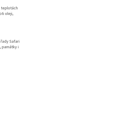
 teplotách
i oleji,
 řady Safari
i, památky i