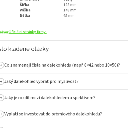
Šířka
128 mm
Výška
148 mm
Délka
65 mm
Oficiální stránky firmy
sto kladené otázky
Co znamenají čísla na dalekohledu (např. 8×42 nebo 10×50)?
Jaký dalekohled vybrat pro myslivost?
Jaký je rozdíl mezi dalekohledem a spektivem?
Vyplatí se investovat do prémiového dalekohledu?