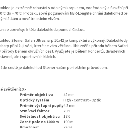
kohled je extrémně robustní s odolným korpusem, voděodolný a funkční při
o
o
20
C do +70
C. Protiskluzové pogumování NBR-Longlife chrání dalekohled prot
lým látkám a povětrnostním vlivům.
uh se upevňuje k tělu dalekohledu pomocí ClicLoc.
kohled Steiner Safari Ultrasharp 10x42 je kompaktní a výkonný. Dalekohledy
sharp přibližují věci, které se vám většinou líbí: zvěř a přírodu během Safar
y přírody během okružních cest. Využijete je během koncertů, divadelních
tavení, ale i sportovních kláních.
aždé cestě je dalekohled Steiner vašim perfektním průvodcem.
é zvětšení
10 x
Průměr objektivu
42 mm
Optický systém
High - Contrast - Optik
Průměr výstupní pupily
4.2 mm
Stmívací faktor
20.5
Světelnost objektivu
17.6
Zorné pole na 1000 m
100 m
Hmotnost
720 g