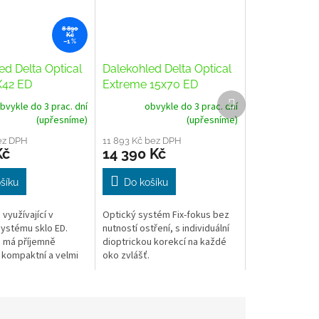
8 890
Kč
–1 %
ed Delta Optical
Dalekohled Delta Optical
X42 ED
Extreme 15x70 ED
Další
bvykle do 3 prac. dní
obvykle do 3 prac. dní
produkt
(upřesníme)
(upřesníme)
ez DPH
11 893 Kč bez DPH
Kč
14 390 Kč
šíku
Do košíku
využívající v
Optický systém Fix-fokus bez
ystému sklo ED.
nutností ostření, s individuální
 má příjemně
dioptrickou korekcí na každé
 kompaktní a velmi
oko zvlášť.
eso, s moderně
esignem. Model
ED se vyznačuje...