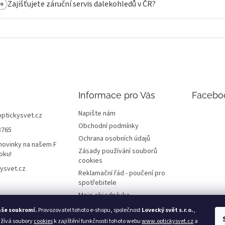
Zajišťujete záruční servis dalekohledů v ČR?
Informace pro Vás
Facebo
Napište nám
optickysvet.cz
Obchodní podmínky
8765
Ochrana osobních údajů
novinky na našem F
Zásady používání souborů
oku!
cookies
ysvet.cz
Reklamační řád - poučení pro
spotřebitele
Moje objednávka
aše soukromí.
Provozovatel tohoto e-shopu, společnost
Lovecký svět s.r.o.
,
užívá soubory
cookies
k zajištění funkčnosti tohoto webu
www.optickysvet.cz
a