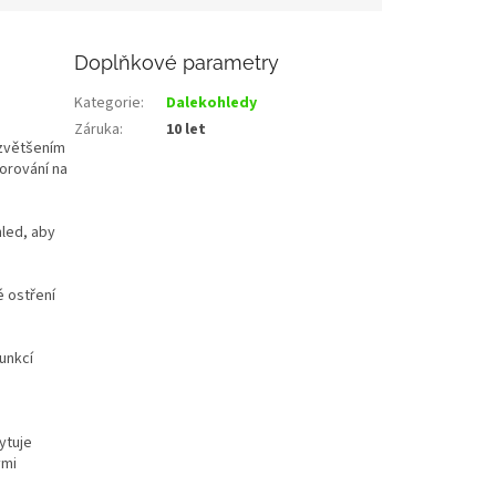
Doplňkové parametry
Kategorie
:
Dalekohledy
Záruka
:
10 let
 zvětšením
orování na
hled, aby
é ostření
funkcí
ytuje
ými