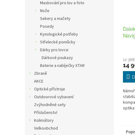
Maskování pro lov a foto
Nože
Sekery a mačety
Posedy
Dalek
Kynologické potřeby
Navig
Střelecké pomůcky
kom
Dárky pro lovce
Dárkové poukazy
12 388
14 9
Baterie a nabíječky XTAR
Zbraně
D
AKCE
Optické přístroje
Námořn
stabil
Outdoorové vybavení
kompa
Zvýhodněné sety
optika
Příslušenství
robust
těla d
Kolimátory
Velkoobchod
Popi