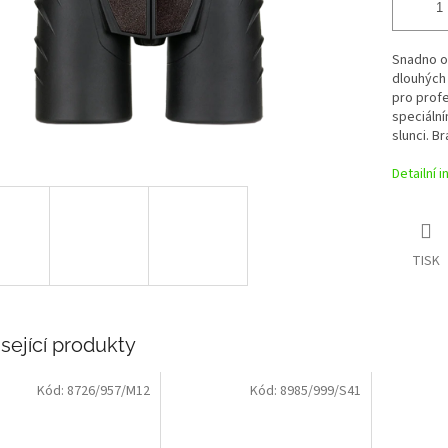
Snadno ov
dlouhých
pro profe
speciální
slunci. B
Detailní 
TISK
sející produkty
Kód:
8726/957/M12
Kód:
8985/999/S41