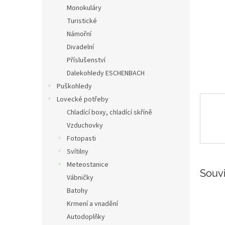
n
Monokuláry
e
Turistické
l
Námořní
Divadelní
Příslušenství
Dalekohledy ESCHENBACH
Puškohledy
Lovecké potřeby
Chladící boxy, chladící skříně
Vzduchovky
Fotopasti
Svítilny
Meteostanice
Souvi
Vábničky
Batohy
Krmení a vnadění
Autodoplňky