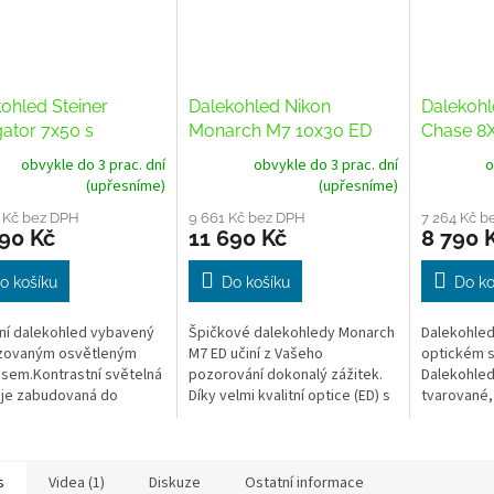
ohled Steiner
Dalekohled Nikon
Dalekohl
ator 7x50 s
Monarch M7 10x30 ED
Chase 8
pasem
obvykle do 3 prac. dní
obvykle do 3 prac. dní
o
(upřesníme)
(upřesníme)
 Kč bez DPH
9 661 Kč bez DPH
7 264 Kč b
90 Kč
11 690 Kč
8 790 
o košíku
Do košíku
Do ko
í dalekohled vybavený
Špičkové dalekohledy Monarch
Dalekohled 
izovaným osvětleným
M7 ED učiní z Vašeho
optickém s
sem.Kontrastní světelná
pozorování dokonalý zážitek.
Dalekohled
 je zabudovaná do
Díky velmi kvalitní optice (ED) s
tvarované,
ního polykarbonátového
vícenásobnými antireflexními
odolné těl
alekohledu s odolným...
vrstvami poskytují brilantní...
pojatým d
Chase 8x42
s
Videa (1)
Diskuze
Ostatní informace