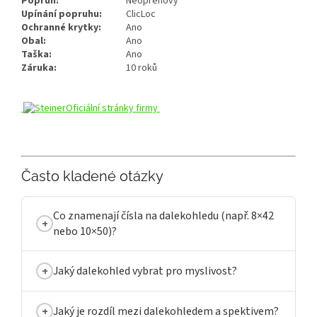
Popruh:
Neoprenový
Upínání popruhu:
ClicLoc
Ochranné krytky:
Ano
Obal:
Ano
Taška:
Ano
Záruka:
10 roků
Oficiální stránky firmy
Často kladené otázky
Co znamenají čísla na dalekohledu (např. 8×42
nebo 10×50)?
Jaký dalekohled vybrat pro myslivost?
Jaký je rozdíl mezi dalekohledem a spektivem?