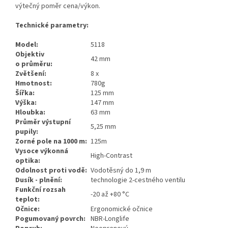
výtečný poměr cena/výkon.
Technické parametry:
Model:
5118
Objektiv
42 mm
o průměru:
Zvětšení:
8 x
Hmotnost:
780g
Šířka:
125 mm
Výška:
147 mm
Hloubka:
63 mm
Průměr výstupní
5,25 mm
pupily:
Zorné pole na 1000 m:
125m
Vysoce výkonná
High-Contrast
optika:
Odolnost proti vodě:
Vodotěsný do 1,9 m
Dusík - plnění:
technologie 2-cestného ventilu
Funkční rozsah
-20 až +80 °C
teplot:
Očnice:
Ergonomické očnice
Pogumovaný povrch:
NBR-Longlife