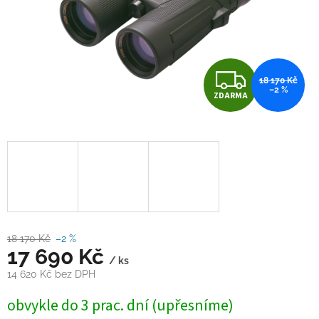
Z
18 170 Kč
–2 %
ZDARMA
D
A
R
M
A
18 170 Kč
–2 %
17 690 Kč
/ ks
14 620 Kč bez DPH
Měrná
obvykle do 3 prac. dní (upřesníme)
cena: