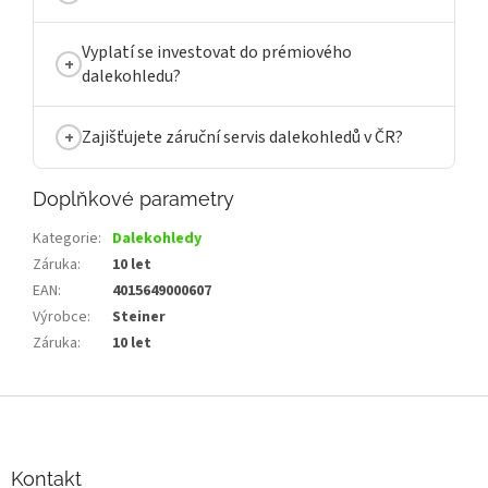
Vyplatí se investovat do prémiového
dalekohledu?
Zajišťujete záruční servis dalekohledů v ČR?
Doplňkové parametry
Kategorie
:
Dalekohledy
Záruka
:
10 let
EAN
:
4015649000607
Výrobce
:
Steiner
Záruka
:
10 let
Z
á
p
a
Kontakt