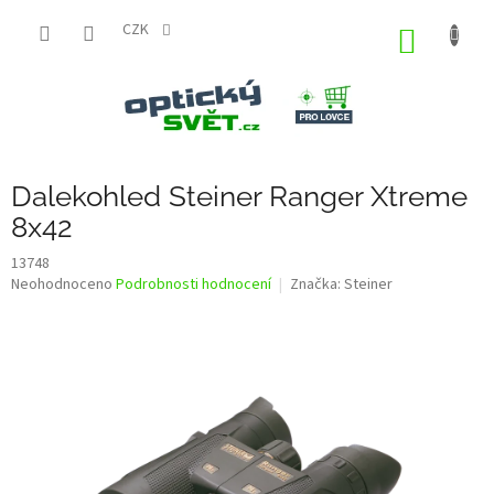
Přejít
na
CZK
NÁKUP
obsah
KOŠÍK
Dalekohled Steiner Ranger Xtreme
8x42
13748
Průměrné
Neohodnoceno
Podrobnosti hodnocení
Značka:
Steiner
hodnocení
produktu
je
0,0
z
5
hvězdiček.