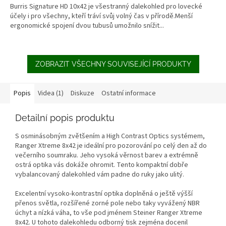
Burris Signature HD 10x42 je všestranný dalekohled pro lovecké
účely i pro všechny, kteří tráví svůj volný čas v přírodě.Menší
ergonomické spojení dvou tubusů umožnilo snížit...
ZOBRAZIT VŠECHNY SOUVISEJÍCÍ PRODUKTY
Popis
Videa (1)
Diskuze
Ostatní informace
Detailní popis produktu
S osminásobným zvětšením a High Contrast Optics systémem,
Ranger Xtreme 8x42 je ideální pro pozorování po celý den až do
večerního soumraku. Jeho vysoká věrnost barev a extrémně
ostrá optika vás dokáže ohromit. Tento kompaktní dobře
vybalancovaný dalekohled vám padne do ruky jako ulitý.
Excelentní vysoko-kontrastní optika doplněná o ještě výšší
přenos světla, rozšířené zorné pole nebo taky vyvážený NBR
úchyt a nízká váha, to vše pod jménem Steiner Ranger Xtreme
8x42. U tohoto dalekohledu odborný tisk zejména docenil