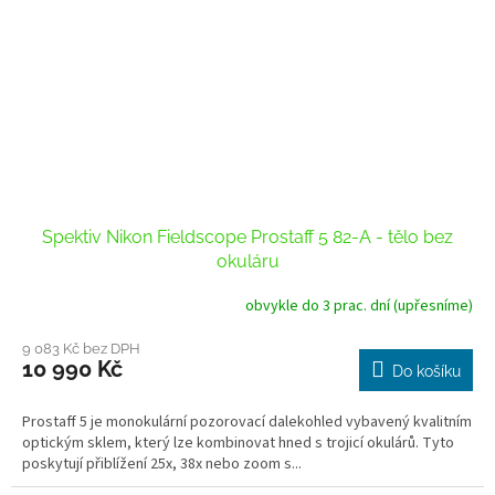
Spektiv Nikon Fieldscope Prostaff 5 82-A - tělo bez
okuláru
obvykle do 3 prac. dní (upřesníme)
9 083 Kč bez DPH
10 990 Kč
Do košíku
Prostaff 5 je monokulární pozorovací dalekohled vybavený kvalitním
optickým sklem, který lze kombinovat hned s trojicí okulárů. Tyto
poskytují přiblížení 25x, 38x nebo zoom s...