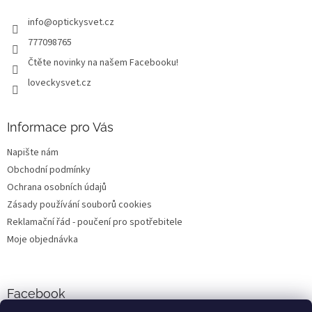
t
info
@
optickysvet.cz
í
777098765
Čtěte novinky na našem Facebooku!
loveckysvet.cz
Informace pro Vás
Napište nám
Obchodní podmínky
Ochrana osobních údajů
Zásady používání souborů cookies
Reklamační řád - poučení pro spotřebitele
Moje objednávka
Facebook