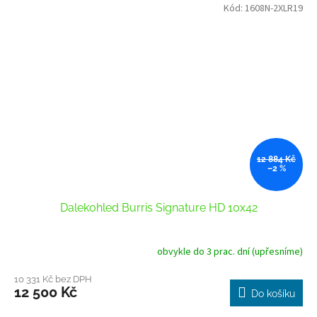
Kód:
1608N-2XLR19
12 884 Kč
–2 %
Dalekohled Burris Signature HD 10x42
obvykle do 3 prac. dní (upřesníme)
10 331 Kč bez DPH
12 500 Kč
Do košíku