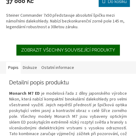
37 000 Kč
Do košíku
Steiner Commander 7x50 představuje absolutní špičku mezi
námořními dalekohledy. Nabízí bezkonkurenční zorné pole 145 m,
legendární robustnost a 30letou záruku.
ZOBRAZIT VŠECHNY SOUVISEJÍCÍ PRODUKTY
Popis
Diskuze
Ostatní informace
Detailní popis produktu
Monarch M7 ED
je modelová řada z dílny japonského výrobce
Nikon, která nabízí kompaktní binokulární dalekohledy pro velmi
všestranné využití. Jejich největší předností je špičková optika
poskytující velmi jasný a kontrastní obraz v celé šířce zorného
pole. Všechny modely Monarch M7 jsou vybaveny optickým
sklem ED poskytujícím extrémně nízký rozptyl světla a hranoly s
vícenásobnými dielektrickými vrstvami s vysokou odrazností.
Tato kombinace zaručuje výjimečný zážitek při pozorování, což