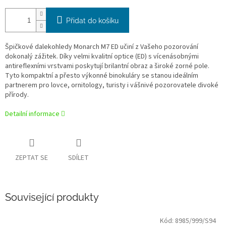
Přidat do košíku
Špičkové dalekohledy Monarch M7 ED učiní z Vašeho pozorování
dokonalý zážitek. Díky velmi kvalitní optice (ED) s vícenásobnými
antireflexními vrstvami poskytují brilantní obraz a široké zorné pole.
Tyto kompaktní a přesto výkonné binokuláry se stanou ideálním
partnerem pro lovce, ornitology, turisty i vášnivé pozorovatele divoké
přírody.
Detailní informace
ZEPTAT SE
SDÍLET
Související produkty
Kód:
8985/999/S94