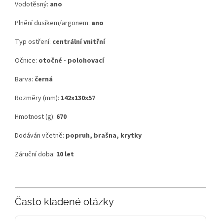
Vodotěsný:
ano
Plnění dusíkem/argonem:
ano
Typ ostření:
centrální vnitřní
Očnice:
otočné - polohovací
Barva:
černá
Rozměry (mm):
142x130x57
Hmotnost (g):
670
Dodáván včetně:
popruh, brašna, krytky
Záruční doba:
10 let
Často kladené otázky