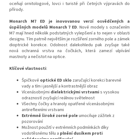
oceňují ornitologové, lovci i turisté při četných výpravách do
přírody.
Monarch M7 ED je inovovanou verzí osvědčených a
úspěšných modelů Monarch 7 ED
. Nové modely s označením
M7 mají hned několik podstatných vylepšení a to nejen v oblasti
designu. Tím patrně největším je rozšíření zorného pole a zámek
dioptrické korekce. Odolnost dalekohledu pak zvyšuje také
nová ochranná vrstva na čočkách, která zamezí ulpívání
mastnoty a nečistot na optice.
Klíčové vlastnosti
:
Špičkové
optické ED sklo
zaručující korekci barevné
vady a tím i jasnější a kontrastnější obraz
Vícenásobnými
dielektrickými vrstvami
s vysokou
odrazností zvyšující reálnou světelnost
Všechny čočky a hranoly opatřené vícenásobnými
antireflexními vrstvami
Extrémně široké zorné pole
umocňuje zážitek z
pozorování
Možnost použití v extrémních podmínkách díky
vodotěsnému tělu a
plnění dusíkem proti