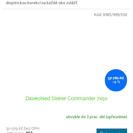
dioptrickou korekcí na každé oko zvlášť.
Kód:
8985/999/S58
37 781 Kč
–2 %
Dalekohled Steiner Commander 7x50
obvykle do 3 prac. dní (upřesníme)
30 579 Kč bez DPH