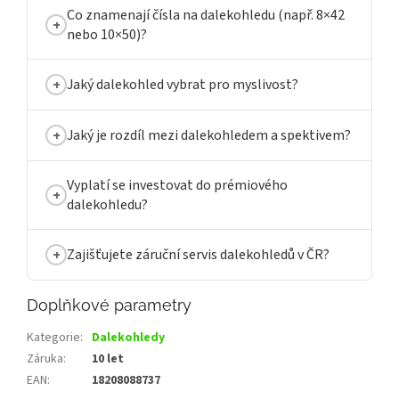
Co znamenají čísla na dalekohledu (např. 8×42
nebo 10×50)?
Jaký dalekohled vybrat pro myslivost?
Jaký je rozdíl mezi dalekohledem a spektivem?
Vyplatí se investovat do prémiového
dalekohledu?
Zajišťujete záruční servis dalekohledů v ČR?
Doplňkové parametry
Kategorie
:
Dalekohledy
Záruka
:
10 let
EAN
:
18208088737