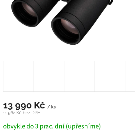
13 990 Kč
/ ks
11 562 Kč bez DPH
Měrná
obvykle do 3 prac. dní (upřesníme)
cena: