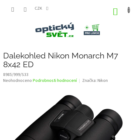
Přejít
na
CZK
NÁKUP
obsah
KOŠÍK
Dalekohled Nikon Monarch M7
8x42 ED
8985/999/S33
Průměrné
Neohodnoceno
Podrobnosti hodnocení
Značka:
Nikon
hodnocení
produktu
je
0,0
z
5
hvězdiček.