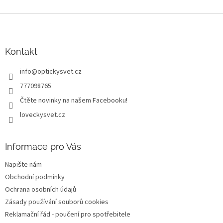
Z
á
p
a
Kontakt
t
info
@
optickysvet.cz
í
777098765
Čtěte novinky na našem Facebooku!
loveckysvet.cz
Informace pro Vás
Napište nám
Obchodní podmínky
Ochrana osobních údajů
Zásady používání souborů cookies
Reklamační řád - poučení pro spotřebitele