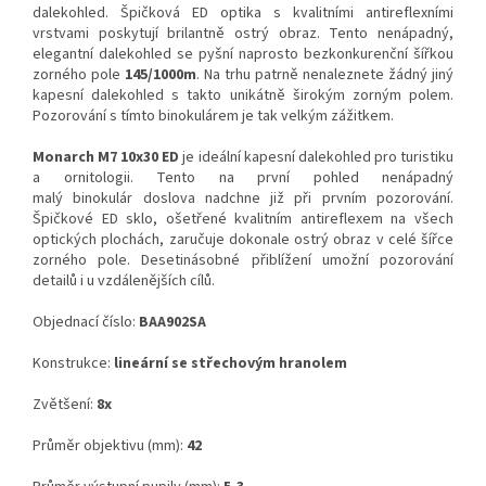
dalekohled. Špičková ED optika s kvalitními antireflexními
vrstvami poskytují brilantně ostrý obraz. Tento nenápadný,
elegantní dalekohled se pyšní naprosto bezkonkurenční šířkou
zorného pole
145/1000m
. Na trhu patrně nenaleznete žádný jiný
kapesní dalekohled s takto unikátně širokým zorným polem.
Pozorování s tímto binokulárem je tak velkým zážitkem.
Monarch M7 10x30 ED
je ideální kapesní dalekohled pro turistiku
a ornitologii. Tento na první pohled nenápadný
malý binokulár doslova nadchne již při prvním pozorování.
Špičkové ED sklo, ošetřené kvalitním antireflexem na všech
optických plochách, zaručuje dokonale ostrý obraz v celé šířce
zorného pole. Desetinásobné přiblížení umožní pozorování
detailů i u vzdálenějších cílů.
Objednací číslo:
BAA902SA
Konstrukce:
lineární se střechovým hranolem
Zvětšení:
8x
Průměr objektivu (mm):
42