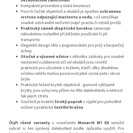
nežádoucímu zamlžování
Kompaktní provedení a nízká hmotnost
Povrch čoček objektivů a okulárů je opatřen
ochrannou
vrstvou odpuzující mastnotu a vodu
, což umožňuje
snadné odstranění nečistot (např. prachu či otisků prstů)
Praktický zámek dioptrické korekce
zamezuje
náhodnému rozladění při běžném používání či při
transportu
Elegantní design těla s pogumováním pro jistý a bezpečný
úchop
Otočné a výsuvné očnice
s několika záskoky pro snadné
nastavení vzdálenosti očí od okulárů jsou rovněž
praktické pro uživatele s brýlemi, kteří i díky dlouhému
očnímu reliéfu mohou pozorovat plné zorné pole i skrze
brýle
Praktické řešení krytek objektivů - gumové výklopné
krytky jsou uchyceny přímo na těle dalekohledu a nehrozí
tak jejich ztráta
Součástí je kvalitní
široký popruh
s výplní pro pohodlné
nošení a praktická
textilní brašna
Čtyři různé varianty
s označením
Monarch M7 ED
umožní
vybrat si ten správný dalekohled podle způsobu využití. Pro