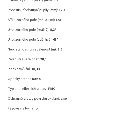
Průměr výstupní pupily (mm):
5,3
Předsunutí výstupní pupily (mm):
17,1
Šířka zorného pole (m/1000m):
145
Úhel zorného pole (reálný):
8,3°
Úhel zorného pole (zdánlivý):
63°
Nejkratší ostřící vzdálenost (m):
2,5
Relativní světelnost:
28,1
Index stmívání:
18,33
Optický hranol:
BaK4
Typ antireflexních vrstev:
FMC
Ochranné vrstvy povrchu okulárů:
ano
Fázové vrstvy:
ano