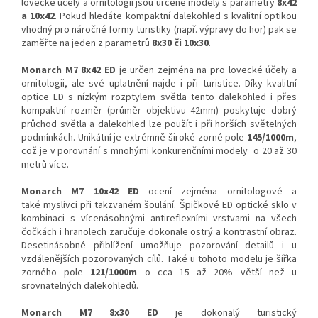
lovecké účely a ornitologii jsou určené modely s parametry
8x42
a 10x42
. Pokud hledáte kompaktní dalekohled s kvalitní optikou
vhodný pro náročné formy turistiky (např. výpravy do hor) pak se
zaměřte na jeden z parametrů
8x30 či 10x30
.
Monarch M7 8x42 ED
je určen zejména na pro lovecké účely a
ornitologii, ale své uplatnění najde i při turistice. Díky kvalitní
optice ED s nízkým rozptylem světla tento dalekohled i přes
kompaktní rozměr (průměr objektivu 42mm) poskytuje dobrý
průchod světla a dalekohled lze použít i při horších světelných
podmínkách. Unikátní je extrémně široké zorné pole
145/1000m
,
což je v porovnání s mnohými konkurenčními modely o 20 až 30
metrů více.
Monarch M7 10x42 ED
ocení zejména ornitologové a
také myslivci při takzvaném šoulání. Špičkové ED optické sklo v
kombinaci s vícenásobnými antireflexními vrstvami na všech
čočkách i hranolech zaručuje dokonale ostrý a kontrastní obraz.
Desetinásobné přiblížení umožňuje pozorování detailů i u
vzdálenějších pozorovaných cílů. Také u tohoto modelu je šířka
zorného pole
121/1000m
o cca 15 až 20% větší než u
srovnatelných dalekohledů.
Monarch M7 8x30 ED
je dokonalý turistický