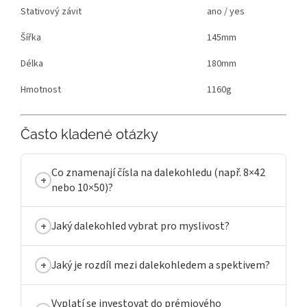
Stativový závit
ano / yes
Šířka
145mm
Délka
180mm
Hmotnost
1160g
Často kladené otázky
Co znamenají čísla na dalekohledu (např. 8×42
nebo 10×50)?
Jaký dalekohled vybrat pro myslivost?
Jaký je rozdíl mezi dalekohledem a spektivem?
Vyplatí se investovat do prémiového