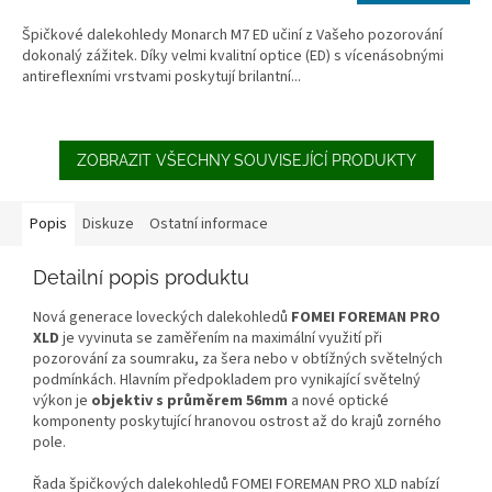
Špičkové dalekohledy Monarch M7 ED učiní z Vašeho pozorování
dokonalý zážitek. Díky velmi kvalitní optice (ED) s vícenásobnými
antireflexními vrstvami poskytují brilantní...
ZOBRAZIT VŠECHNY SOUVISEJÍCÍ PRODUKTY
Popis
Diskuze
Ostatní informace
Detailní popis produktu
Nová generace loveckých dalekohledů
FOMEI FOREMAN PRO
XLD
je vyvinuta se zaměřením na maximální využití při
pozorování za soumraku, za šera nebo v obtížných světelných
podmínkách. Hlavním předpokladem pro vynikající světelný
výkon je
objektiv s průměrem 56mm
a nové optické
komponenty poskytující hranovou ostrost až do krajů zorného
pole.
Řada špičkových dalekohledů FOMEI FOREMAN PRO XLD nabízí