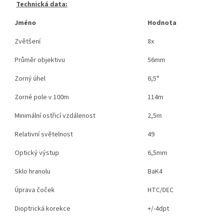
Technická data:
Jméno
Hodnota
Zvětšení
8x
Průměr objektivu
56mm
Zorný úhel
6,5°
Zorné pole v 100m
114m
Minimální ostřicí vzdálenost
2,5m
Relativní světelnost
49
Optický výstup
6,5mm
Sklo hranolu
BaK4
Úprava čoček
HTC/DEC
Dioptrická korekce
+/-4dpt