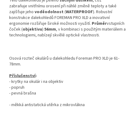
Tělo dalekohledu je plněno
suchým dusíkem
, což
zabraňuje vnitřnímu orosení při náhlé změně teploty a také
zajišťuje jeho
voděodolnost
(
WATERPROOF
). Robustní
konstrukce dalekohledů FOREMAN PRO XLD a inovativní
ergonomie rozšiřuje široké možnosti využití.
Průměr
vstupních
čoček (
objektivu
)
56mm
, v kombinaci s použitým materiálem a
technologiemi, nabízejí skvělé optické vlastnosti.
Osová rozteč okulárů u dalekohledu Foreman PRO XLD je 61-
78mm.
Příslušenství
:
- krytky na okulár i na objektiv
- popruh
- pevná brašna
- měkká antistatická utěrka z mikrovlákna