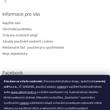
Informace pro Vás
Napište nám
Obchodní podmínky
Ochrana osobních údajů
Zásady používání souborů cookies
Reklamační řád - poučení pro spotřebitele
Moje objednávka
Facebook
Staráme se o Vaše soukromí.
Provozovatel tohoto e-shopu, společnost
Lovecký
svět s.r.o.
, IČ: 02802481, používá soubory
cookies
k zajištění funkčnosti tohoto
webu
www.optickysvet.cz
a s Vašim souhlasem i mj. k personalizaci obsahu
Loveckýsvět.cz
těchto webových stránek. Kliknutím na tlačítko „Souhlasím“ souhlasíte s
využívaním
cookies
a předáním údajů o chování na webu pro zobrazení cílené
reklamy na sociálních sítích a reklamních sítích na dalších webech.