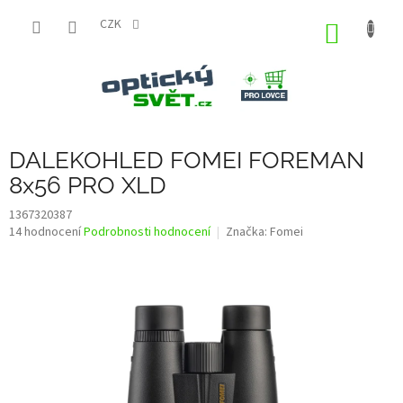
Přejít
na
CZK
NÁKUP
obsah
KOŠÍK
DALEKOHLED FOMEI FOREMAN
8x56 PRO XLD
1367320387
Průměrné
14 hodnocení
Podrobnosti hodnocení
Značka:
Fomei
hodnocení
produktu
je
3,4
z
5
hvězdiček.