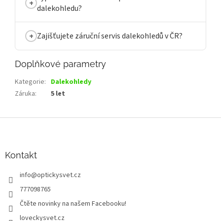
dalekohledu?
Zajišťujete záruční servis dalekohledů v ČR?
Doplňkové parametry
Kategorie
:
Dalekohledy
Záruka
:
5 let
Z
á
p
a
Kontakt
t
info
@
optickysvet.cz
í
777098765
Čtěte novinky na našem Facebooku!
loveckysvet.cz