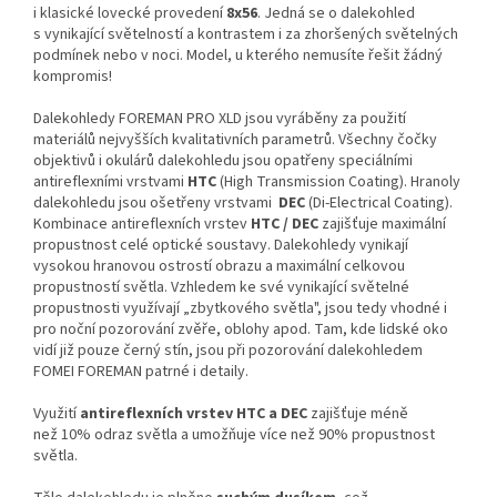
i klasické lovecké provedení
8x56
. Jedná se o dalekohled
s vynikající světelností a kontrastem i za zhoršených světelných
podmínek nebo v noci. Model, u kterého nemusíte řešit žádný
kompromis!
Dalekohledy FOREMAN PRO XLD jsou vyráběny za použití
materiálů nejvyšších kvalitativních parametrů. Všechny čočky
objektivů i okulárů dalekohledu jsou opatřeny speciálními
antireflexními vrstvami
HTC
(High Transmission Coating). Hranoly
dalekohledu jsou ošetřeny vrstvami
DEC
(Di-Electrical Coating).
Kombinace antireflexních vrstev
HTC / DEC
zajišťuje maximální
propustnost celé optické soustavy. Dalekohledy vynikají
vysokou hranovou ostrostí obrazu a maximální celkovou
propustností světla. Vzhledem ke své vynikající světelné
propustnosti využívají „zbytkového světla", jsou tedy vhodné i
pro noční pozorování zvěře, oblohy apod. Tam, kde lidské oko
vidí již pouze černý stín, jsou při pozorování dalekohledem
FOMEI FOREMAN patrné i detaily.
Využití
antireflexních vrstev HTC a DEC
zajišťuje méně
než 10% odraz světla a umožňuje více než 90% propustnost
světla.