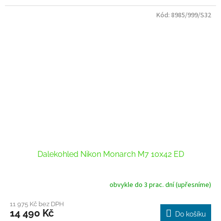
Kód:
8985/999/S32
Dalekohled Nikon Monarch M7 10x42 ED
obvykle do 3 prac. dní (upřesníme)
11 975 Kč bez DPH
14 490 Kč
Do košíku