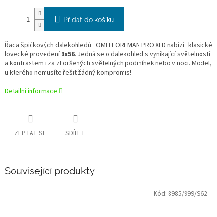
Přidat do košíku
Řada špičkových dalekohledů FOMEI FOREMAN PRO XLD nabízí i klasické
lovecké provedení
8x56
. Jedná se o dalekohled s vynikající světelností
a kontrastem i za zhoršených světelných podmínek nebo v noci. Model,
u kterého nemusíte řešit žádný kompromis!
Detailní informace
ZEPTAT SE
SDÍLET
Související produkty
Kód:
8985/999/S62