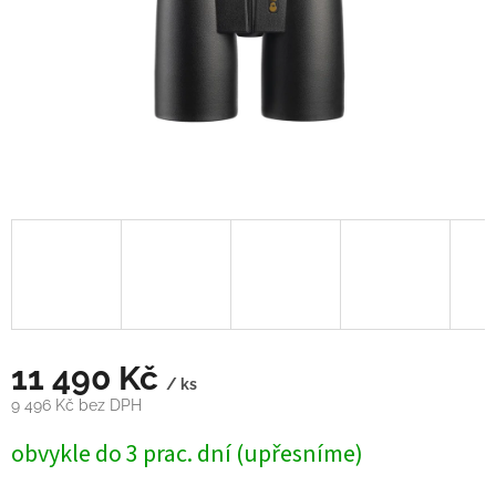
11 490 Kč
/ ks
9 496 Kč bez DPH
Měrná
obvykle do 3 prac. dní (upřesníme)
cena: