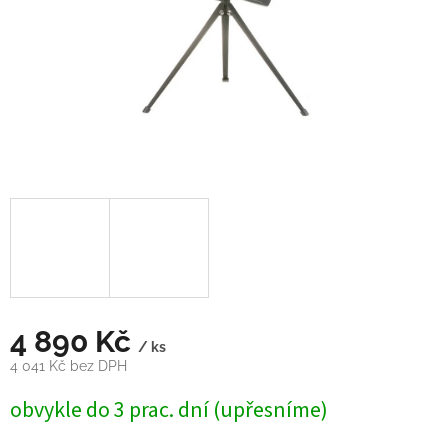
4 890 Kč
/ ks
4 041 Kč bez DPH
Měrná
obvykle do 3 prac. dní (upřesníme)
cena: