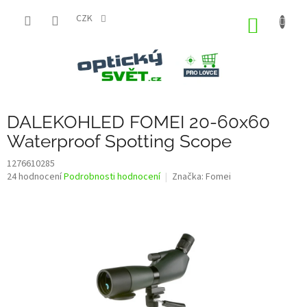
Přejít
na
CZK
NÁKUP
obsah
KOŠÍK
DALEKOHLED FOMEI 20-60x60
Waterproof Spotting Scope
1276610285
Průměrné
24 hodnocení
Podrobnosti hodnocení
Značka:
Fomei
hodnocení
produktu
je
3,6
z
5
hvězdiček.