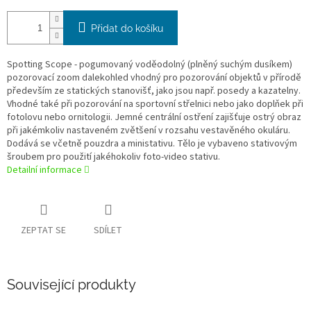
Přidat do košíku
Spotting Scope - pogumovaný voděodolný (plněný suchým dusíkem)
pozorovací zoom dalekohled vhodný pro pozorování objektů v přírodě
především ze statických stanovišť, jako jsou např. posedy a kazatelny.
Vhodné také při pozorování na sportovní střelnici nebo jako doplňek při
fotolovu nebo ornitologii. Jemné centrální ostření zajišťuje ostrý obraz
při jakémkoliv nastaveném zvětšení v rozsahu vestavěného okuláru.
Dodává se včetně pouzdra a ministativu. Tělo je vybaveno stativovým
šroubem pro použití jakéhokoliv foto-video stativu.
Detailní informace
ZEPTAT SE
SDÍLET
Související produkty