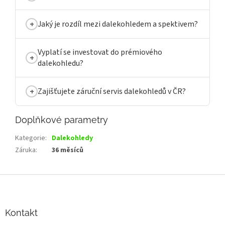
Jaký je rozdíl mezi dalekohledem a spektivem?
Vyplatí se investovat do prémiového
dalekohledu?
Zajišťujete záruční servis dalekohledů v ČR?
Doplňkové parametry
Kategorie
:
Dalekohledy
Záruka
:
36 měsíců
Z
á
p
a
Kontakt
t