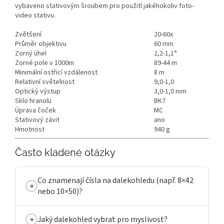
vybaveno stativovým šroubem pro použití jakéhokoliv foto-
video stativu.
Zvětšení
20-60x
Průměr objektivu
60 mm
Zorný úhel
2,2-1,1°
Zorné pole v 1000m
89-44 m
Minimální ostřicí vzdálenost
8 m
Relativní světelnost
9,0-1,0
Optický výstup
3,0-1,0 mm
Sklo hranolu
BK7
Úprava čoček
MC
Stativový závit
ano
Hmotnost
940 g
Často kladené otázky
Co znamenají čísla na dalekohledu (např. 8×42
nebo 10×50)?
Jaký dalekohled vybrat pro myslivost?