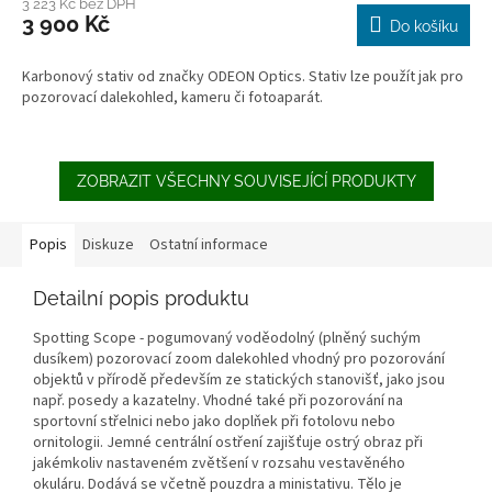
3 223 Kč bez DPH
3 900 Kč
Do košíku
Karbonový stativ od značky ODEON Optics. Stativ lze použít jak pro
pozorovací dalekohled, kameru či fotoaparát.
ZOBRAZIT VŠECHNY SOUVISEJÍCÍ PRODUKTY
Popis
Diskuze
Ostatní informace
Detailní popis produktu
Spotting Scope - pogumovaný voděodolný (plněný suchým
dusíkem) pozorovací zoom dalekohled vhodný pro pozorování
objektů v přírodě především ze statických stanovišť, jako jsou
např. posedy a kazatelny. Vhodné také při pozorování na
sportovní střelnici nebo jako doplňek při fotolovu nebo
ornitologii. Jemné centrální ostření zajišťuje ostrý obraz při
jakémkoliv nastaveném zvětšení v rozsahu vestavěného
okuláru. Dodává se včetně pouzdra a ministativu. Tělo je