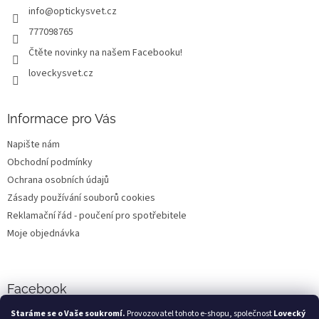
info
@
optickysvet.cz
í
777098765
Čtěte novinky na našem Facebooku!
loveckysvet.cz
Informace pro Vás
Napište nám
Obchodní podmínky
Ochrana osobních údajů
Zásady používání souborů cookies
Reklamační řád - poučení pro spotřebitele
Moje objednávka
Facebook
Staráme se o Vaše soukromí.
Provozovatel tohoto e-shopu, společnost
Lovecký