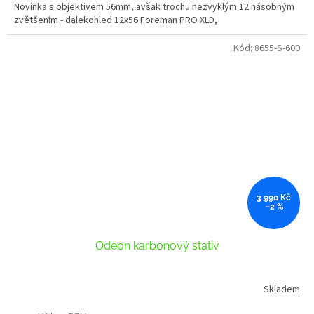
Novinka s objektivem 56mm, avšak trochu nezvyklým 12 násobným
zvětšením - dalekohled 12x56 Foreman PRO XLD,
Kód:
8655-S-600
3 990 Kč
–2 %
Odeon karbonový stativ
Skladem