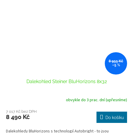
8 955 Kč
–5 %
Dalekohled Steiner BluHorizons 8x32
obvykle do 3 prac. dní (upřesníme)
7 017 Kč bez DPH
8 490 Kč
Do košíku
Dalekohledy BluHorizons s technologií Autobright - to jsou