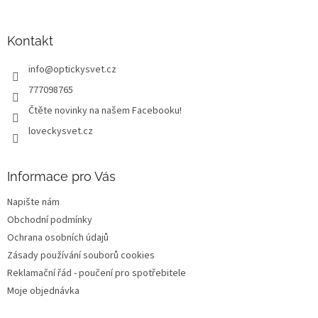
á
p
a
Kontakt
t
info
@
optickysvet.cz
í
777098765
Čtěte novinky na našem Facebooku!
loveckysvet.cz
Informace pro Vás
Napište nám
Obchodní podmínky
Ochrana osobních údajů
Zásady používání souborů cookies
Reklamační řád - poučení pro spotřebitele
Moje objednávka