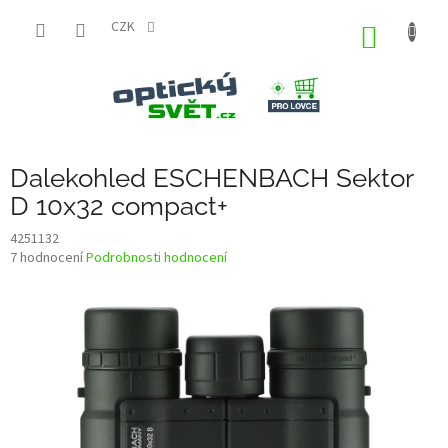
Přejít
na
CZK
NÁKUP
obsah
KOŠÍK
Dalekohled ESCHENBACH Sektor
D 10x32 compact+
4251132
Průměrné
7 hodnocení
Podrobnosti hodnocení
hodnocení
produktu
je
3,1
z
5
hvězdiček.