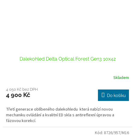
Dalekohled Delta Optical Forest Gen3 10x42
Skladem
4 050 Kč bez DPH
4 900 Kč
Do košíku
Třetí generace oblíbeného dalekohledu která nabízí novou
mechaniku ovládání a kvalitní ED skla s antireflexní úpravou a
fázovou korekcí.
Kód:
8726/957/M16