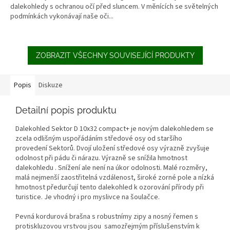
dalekohledy s ochranou očí před sluncem. V měnících se světelných
podmínkách vykonávají naše oči...
ZOBRAZIT VŠECHNY SOUVISEJÍCÍ PRODUKTY
Popis
Diskuze
Detailní popis produktu
Dalekohled Sektor D 10x32 compact+ je novým dalekohledem se
zcela odlišným uspořádáním středové osy od staršího
provedení Sektorů. Dvojí uložení středové osy výrazně zvyšuje
odolnost při pádu či nárazu. Výrazně se snížila hmotnost
dalekohledu . Snížení ale není na úkor odolnosti. Malé rozměry,
malá nejmenší zaostřitelná vzdálenost, široké zorné pole a nízká
hmotnost předurčují tento dalekohled k ozorování přírody při
turistice. Je vhodný i pro myslivce na šoulačce.
Pevná kordurová brašna s robustnímy zipy a nosný řemen s
protiskluzovou vrstvou jsou samozřejmým příslušenstvím k