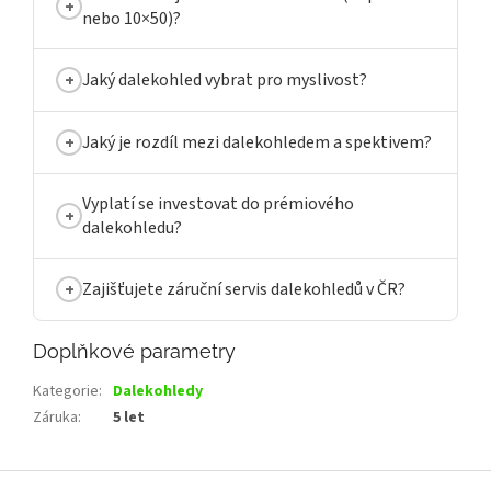
nebo 10×50)?
Jaký dalekohled vybrat pro myslivost?
Jaký je rozdíl mezi dalekohledem a spektivem?
Vyplatí se investovat do prémiového
dalekohledu?
Zajišťujete záruční servis dalekohledů v ČR?
Doplňkové parametry
Kategorie
:
Dalekohledy
Záruka
:
5 let
Z