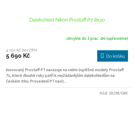
Dalekohled Nikon Prostaff P7 8x30
obvykle do 3 prac. dní (upřesníme)
4 702 Kč bez DPH
5 690 Kč
Do košíku
Inovovaný Prostaff P7 navazuje na velmi úspěšné modely Prostaff
7s, které dlouhé roky patří k nejžádanějším dalekohledům na
českém trhu. Provedení P7 navíc...
Kód:
28298/GRE