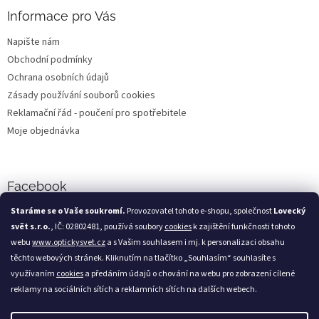
Informace pro Vás
Napište nám
Obchodní podmínky
Ochrana osobních údajů
Zásady používání souborů cookies
Reklamační řád - poučení pro spotřebitele
Moje objednávka
Facebook
Staráme se o Vaše soukromí.
Provozovatel tohoto e-shopu, společnost
Lovecký
svět s.r.o.
, IČ: 02802481, používá soubory
cookies
k zajištění funkčnosti tohoto
webu
www.optickysvet.cz
a s Vašim souhlasem i mj. k personalizaci obsahu
Loveckýsvět.cz
těchto webových stránek. Kliknutím na tlačítko „Souhlasím“ souhlasíte s
využívaním
cookies
a předáním údajů o chování na webu pro zobrazení cílené
reklamy na sociálních sítích a reklamních sítích na dalších webech.