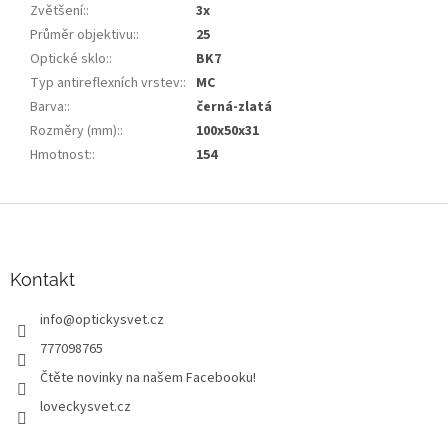
Zvětšení:
:
3x
Průměr objektivu:
:
25
Optické sklo:
:
BK7
Typ antireflexních vrstev:
:
MC
Barva:
:
černá-zlatá
Rozměry (mm):
:
100x50x31
Hmotnost:
:
154
Z
á
p
a
Kontakt
t
info
@
optickysvet.cz
í
777098765
Čtěte novinky na našem Facebooku!
loveckysvet.cz