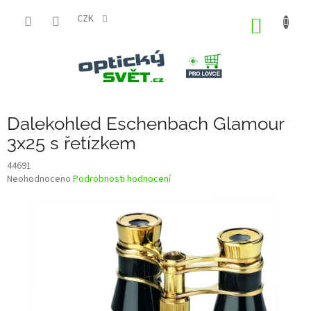
Přejít
na
CZK
NÁKUP
obsah
KOŠÍK
Dalekohled Eschenbach Glamour
3x25 s řetízkem
44691
Průměrné
Neohodnoceno
Podrobnosti hodnocení
hodnocení
produktu
je
0,0
z
5
hvězdiček.