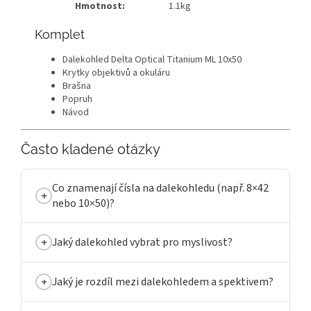
Hmotnost:
1.1kg
Komplet
Dalekohled Delta Optical Titanium ML 10х50
Krytky objektivů a okuláru
Brašna
Popruh
Návod
Často kladené otázky
Co znamenají čísla na dalekohledu (např. 8×42
nebo 10×50)?
Jaký dalekohled vybrat pro myslivost?
Jaký je rozdíl mezi dalekohledem a spektivem?