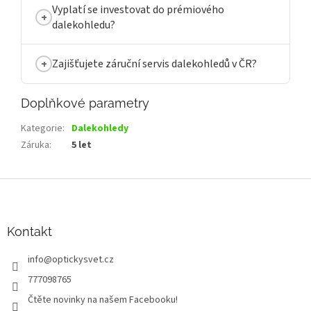
Vyplatí se investovat do prémiového
dalekohledu?
Zajišťujete záruční servis dalekohledů v ČR?
Doplňkové parametry
Kategorie
:
Dalekohledy
Záruka
:
5 let
Z
á
p
a
Kontakt
t
info
@
optickysvet.cz
í
777098765
Čtěte novinky na našem Facebooku!