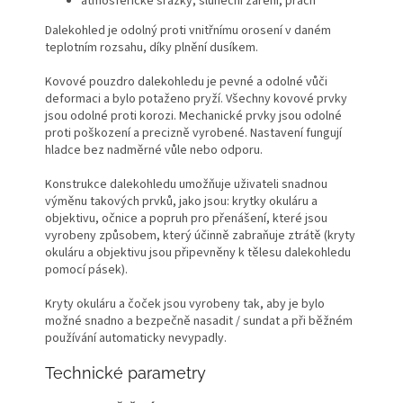
atmosférické srážky, sluneční záření, prach
Dalekohled je odolný proti vnitřnímu orosení v daném
teplotním rozsahu, díky plnění dusíkem.
Kovové pouzdro dalekohledu je pevné a odolné vůči
deformaci a bylo potaženo pryží. Všechny kovové prvky
jsou odolné proti korozi. Mechanické prvky jsou odolné
proti poškození a precizně vyrobené. Nastavení fungují
hladce bez nadměrné vůle nebo odporu.
Konstrukce dalekohledu umožňuje uživateli snadnou
výměnu takových prvků, jako jsou: krytky okuláru a
objektivu, očnice a popruh pro přenášení, které jsou
vyrobeny způsobem, který účinně zabraňuje ztrátě (kryty
okuláru a objektivu jsou připevněny k tělesu dalekohledu
pomocí pásek).
Kryty okuláru a čoček jsou vyrobeny tak, aby je bylo
možné snadno a bezpečně nasadit / sundat a při běžném
používání automaticky nevypadly.
Technické parametry