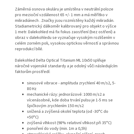
Záměrná osnova okuláru je umístěna v neutrální poloze
pro mezioční vzdálenost 65 +/- 1 mm a má měřítko v
miliradiánech . Značky jsou rozmístěny každý miliradián.
Stadiametrický dálkoměr kalibrovaný pro objekt o výšce
1 metr. Dalekohled má fix fokus zaostření (bez ostření) a
obraz v dalekohledu se vyznačuje vysokým rozlišením v
celém zorném poli, vysokou optickou věrností a správnou
reprodukcí bílé.
Dalekohled Delta Optical Titanium ML 10x50 splňuje
náročné vojenské standardy a je odolný vůči následujícím
faktorům prostředí:
sinusové vibrace - amplituda zrychlení 40 m/s2, 5-
80 Hz
mechanické rázy: jednorázové: 1000 m/s2 a
vícenásobné, kde doba trvání pulsu je 1-5 ms se
špičkovým zrychlením 150 m/s2
snížená a zvýšená okolní teplota (od -30°C do
+50°C)
zvýšená vlhkost (98% relativní vlhkost při 35°C)
ponoření do vody (min. 1m a 0,5h)