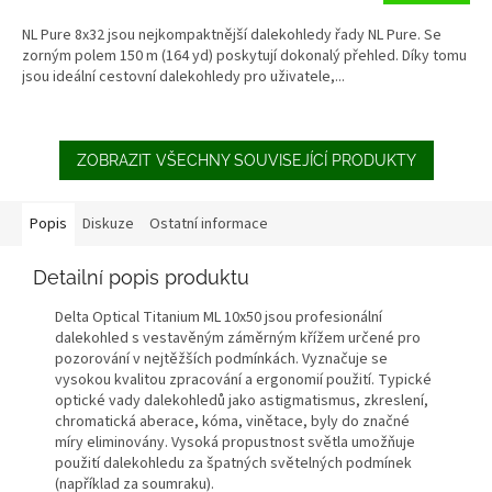
NL Pure 8x32 jsou nejkompaktnější dalekohledy řady NL Pure. Se
zorným polem 150 m (164 yd) poskytují dokonalý přehled. Díky tomu
jsou ideální cestovní dalekohledy pro uživatele,...
ZOBRAZIT VŠECHNY SOUVISEJÍCÍ PRODUKTY
Popis
Diskuze
Ostatní informace
Detailní popis produktu
Delta Optical Titanium ML 10x50 jsou profesionální
dalekohled s vestavěným záměrným křížem určené pro
pozorování v nejtěžších podmínkách. Vyznačuje se
vysokou kvalitou zpracování a ergonomií použití. Typické
optické vady dalekohledů jako astigmatismus, zkreslení,
chromatická aberace, kóma, vinětace, byly do značné
míry eliminovány. Vysoká propustnost světla umožňuje
použití dalekohledu za špatných světelných podmínek
(například za soumraku).