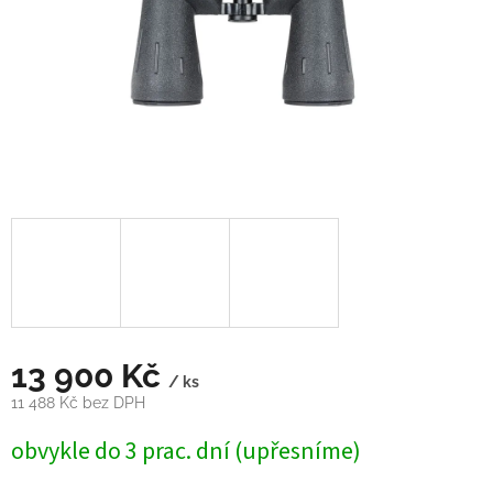
13 900 Kč
/ ks
11 488 Kč bez DPH
Měrná
obvykle do 3 prac. dní (upřesníme)
cena: