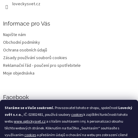
loveckysvet.cz
Informace pro Vás
Napište nám
Obchodní podmínky
Ochrana osobních údajů
Zásady používání souborů cookies
Reklamační řád - poučení pro spotřebitele
Moje objednávka
Facebook
Staráme se o Vaše soukromí.
Provozovatel tohoto e-shopu, společnost
Lovecký
svět s.r.o.
, IČ: 02802481, používá soubory
cookies
k zajištění funkčnosti tohoto
webu
www.optickysvet.cz
a s Vašim souhlasem i mj. k personalizaci obsahu
Loveckýsvět.cz
těchto webových stránek. Kliknutím na tlačítko „Souhlasím“ souhlasíte s
využívaním
cookies
a předáním údajů o chování na webu pro zobrazení cílené