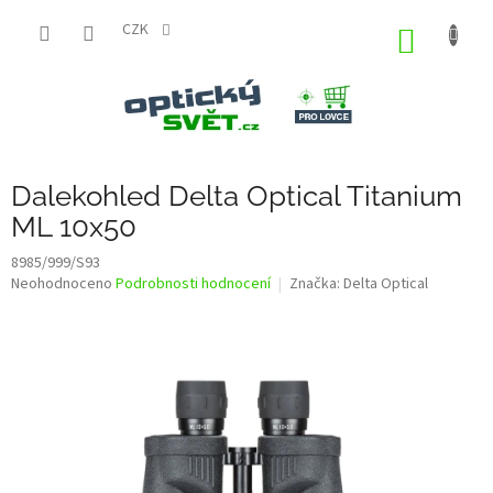
Přejít
na
CZK
NÁKUP
obsah
KOŠÍK
Dalekohled Delta Optical Titanium
ML 10x50
8985/999/S93
Průměrné
Neohodnoceno
Podrobnosti hodnocení
Značka:
Delta Optical
hodnocení
produktu
je
0,0
z
5
hvězdiček.