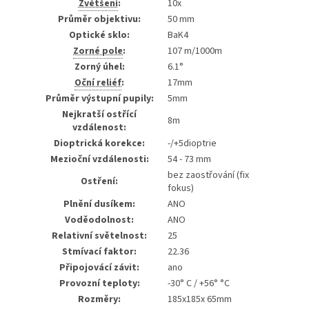
Zvětšení
:
10x
Průměr objektivu:
50 mm
Optické sklo:
BaK4
Zorné pole
:
107 m/1000m
Zorný úhel:
6.1°
Oční reliéf
:
17mm
Průměr výstupní pupily:
5mm
Nejkratší ostřící
8m
vzdálenost:
Dioptrická korekce:
-/+5dioptrie
Mezioční vzdálenosti:
54 - 73 mm
bez zaostřování (fix
Ostření:
fokus)
Plnění dusíkem:
ANO
Voděodolnost:
ANO
Relativní světelnost:
25
Stmívací faktor:
22.36
Připojovácí závit:
ano
Provozní teploty:
-30° C / +56° °C
Rozměry:
185x185x 65mm