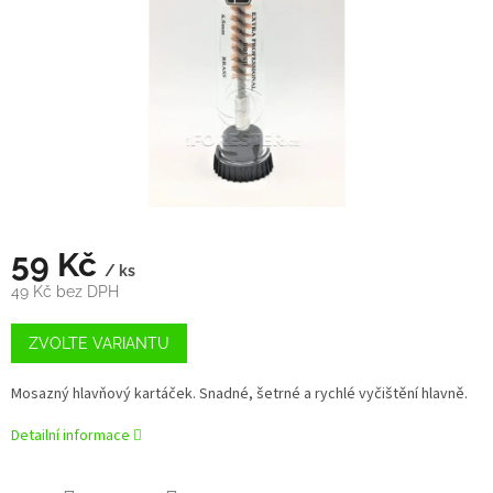
59 Kč
/ ks
49 Kč bez DPH
Měrná
cena:
ZVOLTE VARIANTU
Mosazný hlavňový kartáček. Snadné, šetrné a rychlé vyčištění hlavně.
Detailní informace