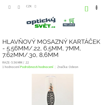
Přejít
na
CZK
NÁKUP
obsah
KOŠÍK
HLAVŇOVÝ MOSAZNÝ KARTÁČEK
- 5.56MM/.22, 6.5MM, 7MM,
7.62MM/.30, 8,6MM
RAZE- 5.56 MM / .22
Průměrné
1 hodnocení
Podrobnosti hodnocení
Značka:
Odeon
hodnocení
produktu
je
1,0
z
5
hvězdiček.