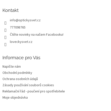
p
a
Kontakt
t
info
@
optickysvet.cz
í
777098765
Čtěte novinky na našem Facebooku!
loveckysvet.cz
Informace pro Vás
Napište nám
Obchodní podmínky
Ochrana osobních údajů
Zásady používání souborů cookies
Reklamační řád - poučení pro spotřebitele
Moje objednávka