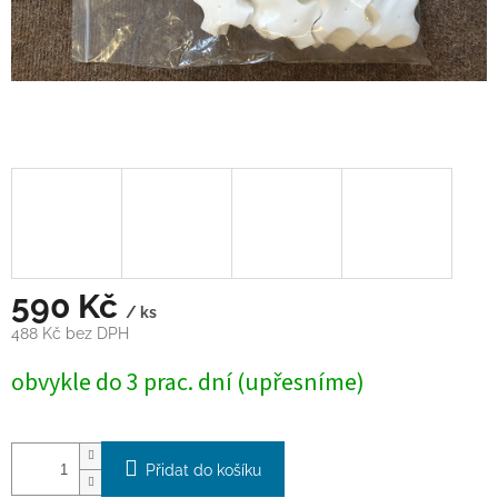
590 Kč
/ ks
488 Kč bez DPH
Měrná
obvykle do 3 prac. dní (upřesníme)
cena:
Přidat do košíku