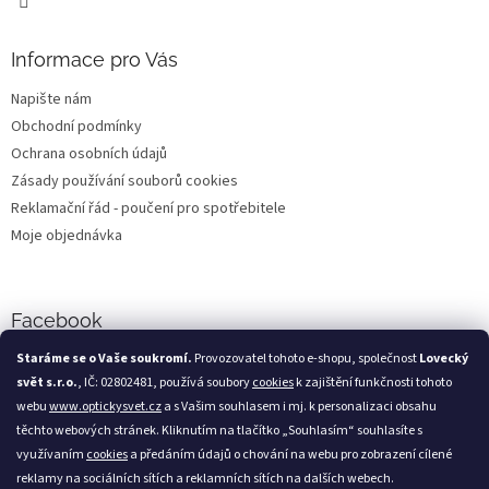
Informace pro Vás
Napište nám
Obchodní podmínky
Ochrana osobních údajů
Zásady používání souborů cookies
Reklamační řád - poučení pro spotřebitele
Moje objednávka
Facebook
Staráme se o Vaše soukromí.
Provozovatel tohoto e-shopu, společnost
Lovecký
svět s.r.o.
, IČ: 02802481, používá soubory
cookies
k zajištění funkčnosti tohoto
webu
www.optickysvet.cz
a s Vašim souhlasem i mj. k personalizaci obsahu
Loveckýsvět.cz
těchto webových stránek. Kliknutím na tlačítko „Souhlasím“ souhlasíte s
využívaním
cookies
a předáním údajů o chování na webu pro zobrazení cílené
reklamy na sociálních sítích a reklamních sítích na dalších webech.