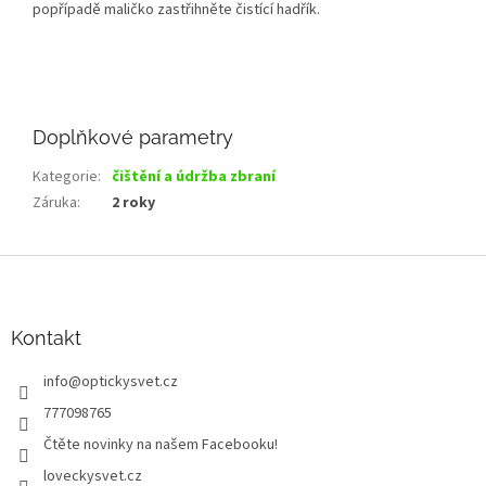
popřípadě maličko zastřihněte čistící hadřík.
Doplňkové parametry
Kategorie
:
čištění a údržba zbraní
Záruka
:
2 roky
Z
á
p
a
Kontakt
t
info
@
optickysvet.cz
í
777098765
Čtěte novinky na našem Facebooku!
loveckysvet.cz