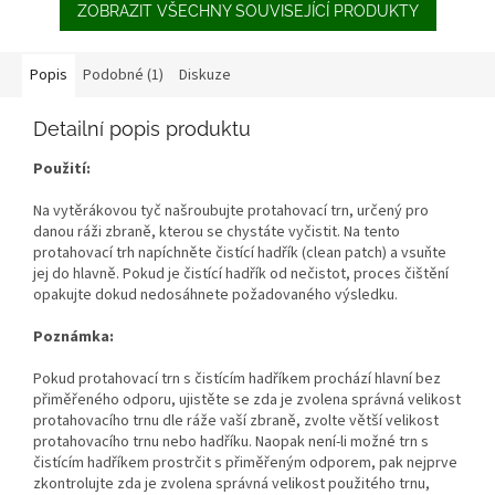
ZOBRAZIT VŠECHNY SOUVISEJÍCÍ PRODUKTY
Popis
Podobné (1)
Diskuze
Detailní popis produktu
Použití:
Na vytěrákovou tyč našroubujte protahovací trn, určený pro
danou ráži zbraně, kterou se chystáte vyčistit. Na tento
protahovací trh napíchněte čistící hadřík (clean patch) a vsuňte
jej do hlavně. Pokud je čistící hadřík od nečistot, proces čištění
opakujte dokud nedosáhnete požadovaného výsledku.
Poznámka:
Pokud protahovací trn s čistícím hadříkem prochází hlavní bez
přiměřeného odporu, ujistěte se zda je zvolena správná velikost
protahovacího trnu dle ráže vaší zbraně, zvolte větší velikost
protahovacího trnu nebo hadříku. Naopak není-li možné trn s
čistícím hadříkem prostrčit s přiměřeným odporem, pak nejprve
zkontrolujte zda je zvolena správná velikost použitého trnu,