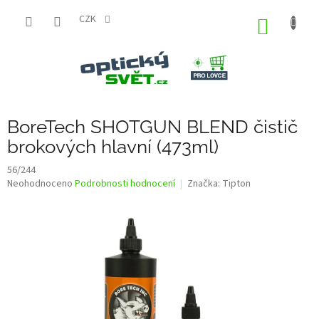
Přejít
na
CZK
NÁKUP
obsah
KOŠÍK
BoreTech SHOTGUN BLEND čistič
brokových hlavní (473ml)
56/244
Průměrné
Neohodnoceno
Podrobnosti hodnocení
Značka:
Tipton
hodnocení
produktu
je
0,0
z
5
hvězdiček.