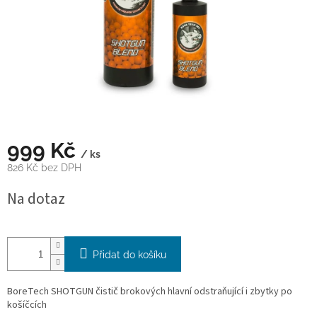
999 Kč
/ ks
826 Kč bez DPH
Měrná
Na dotaz
cena:
Přidat do košíku
BoreTech SHOTGUN čistič brokových hlavní odstraňující i zbytky po
košíčcích