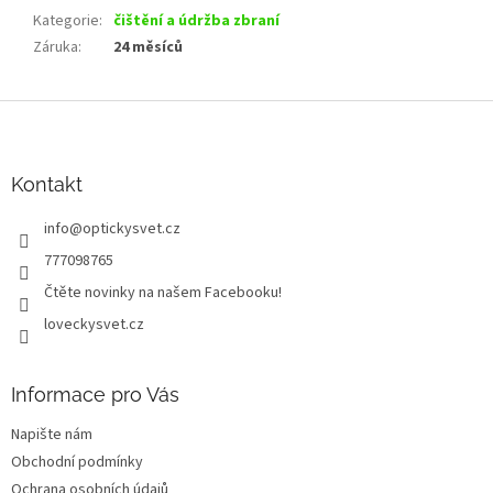
Kategorie
:
čištění a údržba zbraní
Záruka
:
24 měsíců
Z
á
p
a
Kontakt
t
info
@
optickysvet.cz
í
777098765
Čtěte novinky na našem Facebooku!
loveckysvet.cz
Informace pro Vás
Napište nám
Obchodní podmínky
Ochrana osobních údajů