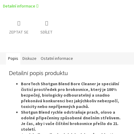
Detailní informace
ZEPTAT SE
SDÍLET
Popis
Diskuze
Ostatní informace
Detailní popis produktu
BoreTech Shotgun Blend Bore Cleaner je speciální
čisticí prostředek pro brokovnice, který je 100%
bezpečný, biologicky odbouratelný a snadno
překonává konkurenci bez jakýchkoliv nebezpečí,
toxicity nebo nepříjemných pachů.
Shotgun Blend rychle odstraňuje prach, olovo a
odolné připečeniny způsobené dnešním střelivem.
Je čas, aby i vaše čištění brokovnice přešlo do 21.
století.