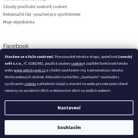
Zásady používání souborů cookies
Reklamační řád - poučení pro spotřebitele
Moje objednávka
Facebook
Staráme se o Vaše soukromí.
Provozovatel tohoto e-shopu, společnost
Lovecký
svět s.r.o.
, IČ: 02802481, používá soubory
cookies
k zajištění funkčnosti tohoto
webu
www.optickysvet.cz
a s Vašim souhlasem i mj. k personalizaci obsahu
Loveckýsvět.cz
těchto webových stránek. Kliknutím na tlačítko „Souhlasím“ souhlasíte s
využívaním
cookies
a předáním údajů o chování na webu pro zobrazení cílené
reklamy na sociálních sítích a reklamních sítích na dalších webech.
Nastavení
Vytvořil Shoptet
Souhlasím
Copyright 2026
Optický svět
. Všechna práva vyhrazena.