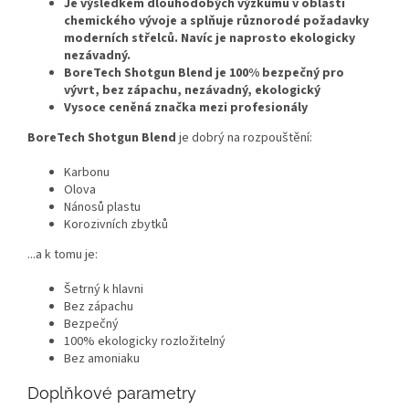
Je výsledkem dlouhodobých výzkumů v oblasti
chemického vývoje a splňuje různorodé požadavky
moderních střelců. Navíc je naprosto ekologicky
nezávadný.
BoreTech
Shotgun Blend je 100% bezpečný pro
vývrt, bez zápachu, nezávadný, ekologický
Vysoce ceněná značka mezi profesionály
BoreTech Shotgun Blend
je dobrý na rozpouštění:
Karbonu
Olova
Nánosů plastu
Korozivních zbytků
...a k tomu je:
Šetrný k hlavni
Bez zápachu
Bezpečný
100% ekologicky rozložitelný
Bez amoniaku
Doplňkové parametry