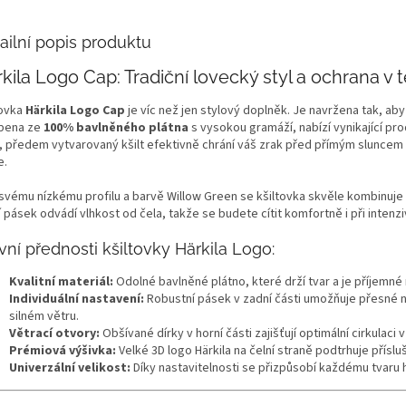
ailní popis produktu
kila Logo Cap: Tradiční lovecký styl a ochrana v 
tovka
Härkila Logo Cap
je víc než jen stylový doplněk. Je navržena tak, aby
bena ze
100% bavlněného plátna
s vysokou gramáží, nabízí vynikající p
, předem vytvarovaný kšilt efektivně chrání váš zrak před přímým sluncem 
e.
 svému nízkému profilu a barvě Willow Green se kšiltovka skvěle kombinuje 
 pásek odvádí vlhkost od čela, takže se budete cítit komfortně i při intenz
vní přednosti kšiltovky Härkila Logo:
Kvalitní materiál:
Odolné bavlněné plátno, které drží tvar a je příjemné
Individuální nastavení:
Robustní pásek v zadní části umožňuje přesné na
silném větru.
Větrací otvory:
Obšívané dírky v horní části zajišťují optimální cirkulaci 
Prémiová výšivka:
Velké 3D logo Härkila na čelní straně podtrhuje příslu
Univerzální velikost:
Díky nastavitelnosti se přizpůsobí každému tvaru h