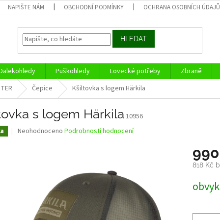
NAPIŠTE NÁM
OBCHODNÍ PODMÍNKY
OCHRANA OSOBNÍCH ÚDAJ
HLEDAT
Dalekohledy
Puškohledy
Lovecké potřeby
Zbraně
NTER
Čepice
Kšiltovka s logem Härkila
tovka s logem Härkila
10956
Průměrné
Neohodnoceno
Podrobnosti hodnocení
ka
hodnocení
produktu
990
je
818 Kč 
0,0
z
Měrná
obvykl
5
cena:
hvězdiček.