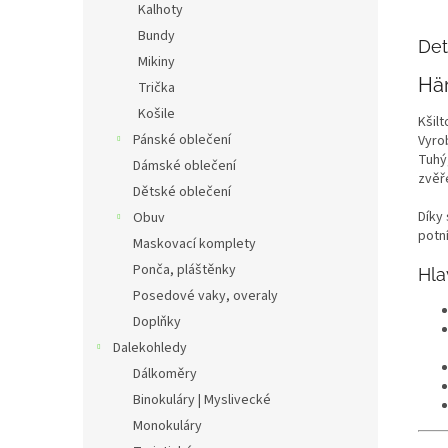
Kalhoty
Bundy
Det
Mikiny
Här
Trička
Košile
Kšil
Pánské oblečení
Vyro
Tuhý
Dámské oblečení
zvěř
Dětské oblečení
Díky
Obuv
potní
Maskovací komplety
Ponča, pláštěnky
Hla
Posedové vaky, overaly
Doplňky
Dalekohledy
Dálkoměry
Binokuláry | Myslivecké
Monokuláry