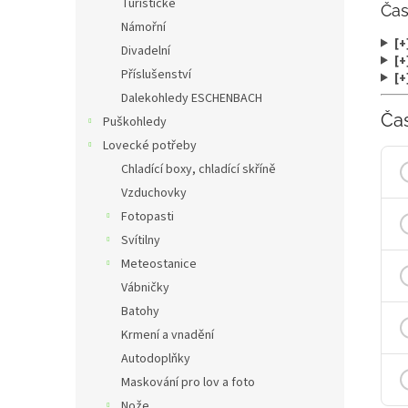
Turistické
Čas
Námořní
[+
Divadelní
[+
Příslušenství
[+
Dalekohledy ESCHENBACH
Ča
Puškohledy
Lovecké potřeby
Chladící boxy, chladící skříně
Vzduchovky
Fotopasti
Svítilny
Meteostanice
Vábničky
Batohy
Krmení a vnadění
Autodoplňky
Maskování pro lov a foto
Nože