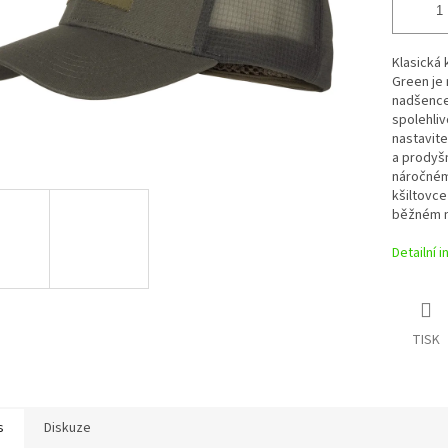
Klasická 
Green je
nadšence
spolehliv
nastavite
a prodyšn
náročném 
kšiltovce
běžném n
Detailní 
TISK
s
Diskuze