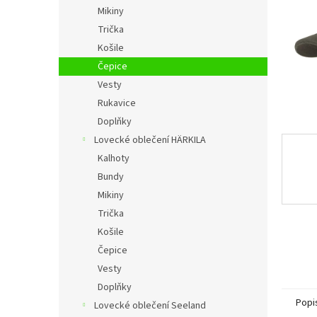
n
Mikiny
e
Trička
l
Košile
Čepice
Vesty
Rukavice
Doplňky
Lovecké oblečení HÄRKILA
Kalhoty
Bundy
Mikiny
Trička
Košile
Čepice
Vesty
Doplňky
Popi
Lovecké oblečení Seeland