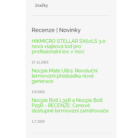
Značky
Recenze | Novinky
HIKMICRO STELLAR SX60LS 3.0:
nová vlajková loď pro
profesionální lov v noci
27.11.2025
Nocpix Mate Ultra: Revoluční
termovizní předsádka nové
generace
5.9.2025
Nocpix Bolt L35R a Nocpix Bolt
P25R - RECENZE: Cenově
dostupné termovizní zaměřovače
1.7.2025