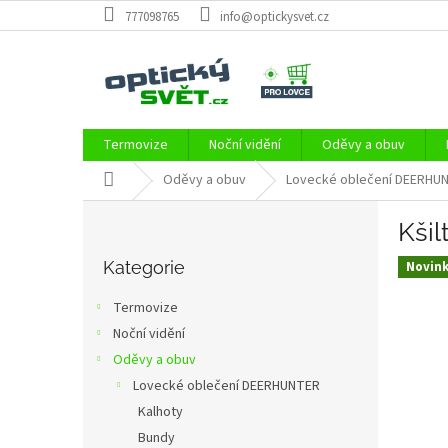
Přejít
777098765
info@optickysvet.cz
na
obsah
Termovize
Noční vidění
Oděvy a obuv
Domů
Oděvy a obuv
Lovecké oblečení DEERHU
P
Kšil
o
Přeskočit
s
kategorie
Kategorie
Novin
t
r
Termovize
a
Noční vidění
n
Oděvy a obuv
n
í
Lovecké oblečení DEERHUNTER
p
Kalhoty
a
Bundy