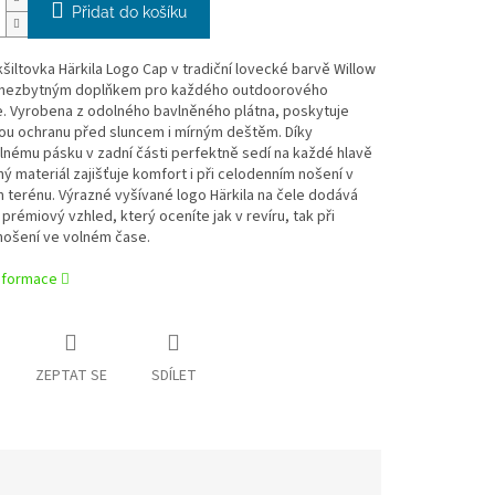
Přidat do košíku
kšiltovka Härkila Logo Cap v tradiční lovecké barvě Willow
 nezbytným doplňkem pro každého outdoorového
. Vyrobena z odolného bavlněného plátna, poskytuje
ou ochranu před sluncem i mírným deštěm. Díky
lnému pásku v zadní části perfektně sedí na každé hlavě
ý materiál zajišťuje komfort i při celodenním nošení v
terénu. Výrazné vyšívané logo Härkila na čele dodává
 prémiový vzhled, který oceníte jak v revíru, tak při
ošení ve volném čase.
informace
ZEPTAT SE
SDÍLET