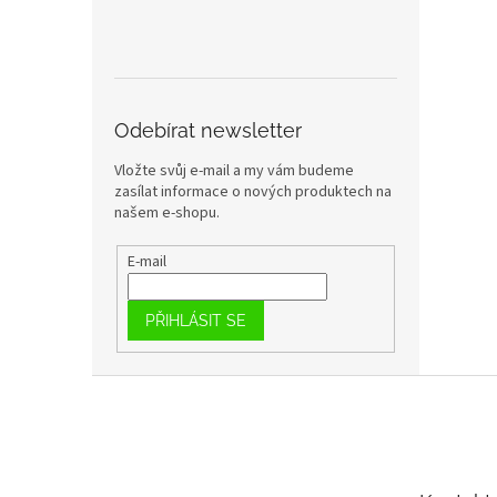
Odebírat newsletter
Vložte svůj e-mail a my vám budeme
zasílat informace o nových produktech na
našem e-shopu.
E-mail
PŘIHLÁSIT SE
Z
á
p
a
t