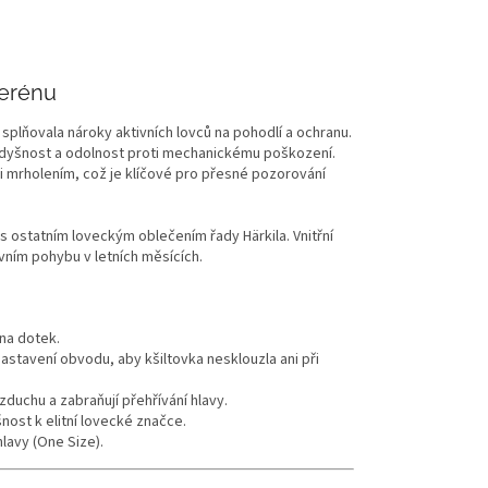
terénu
 splňovala nároky aktivních lovců na pohodlí a ochranu.
rodyšnost a odolnost proti mechanickému poškození.
i mrholením, což je klíčové pro přesné pozorování
s ostatním loveckým oblečením řady Härkila. Vnitřní
ivním pohybu v letních měsících.
 na dotek.
stavení obvodu, aby kšiltovka nesklouzla ani při
vzduchu a zabraňují přehřívání hlavy.
šnost k elitní lovecké značce.
lavy (One Size).