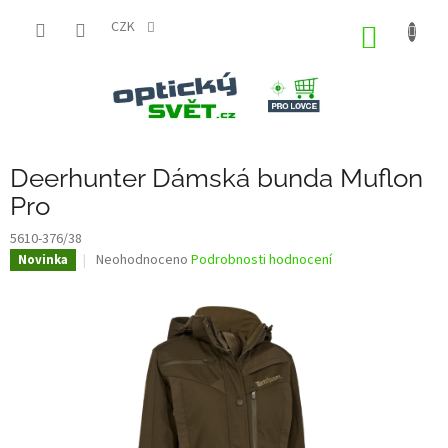
Přejít
na
CZK
NÁKUP
obsah
KOŠÍK
Deerhunter Dámská bunda Muflon
Pro
5610-376/38
Průměrné
Neohodnoceno
Podrobnosti hodnocení
Novinka
hodnocení
produktu
je
0,0
z
5
hvězdiček.