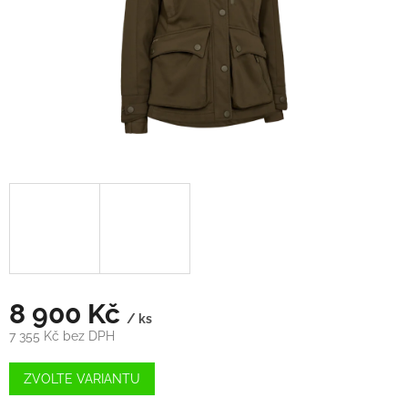
8 900 Kč
/ ks
7 355 Kč bez DPH
Měrná
cena:
ZVOLTE VARIANTU