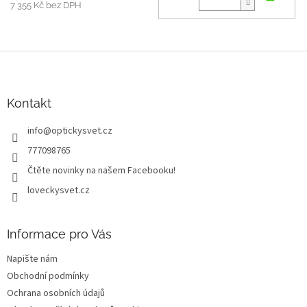
7 355 Kč bez DPH
Z
á
p
a
Kontakt
t
info
@
optickysvet.cz
í
777098765
Čtěte novinky na našem Facebooku!
loveckysvet.cz
Informace pro Vás
Napište nám
Obchodní podmínky
Ochrana osobních údajů