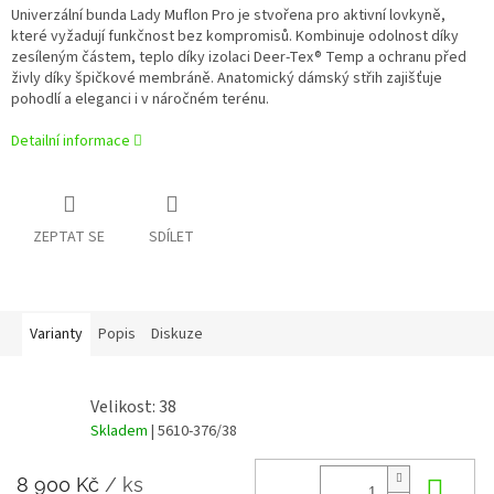
Univerzální bunda Lady Muflon Pro je stvořena pro aktivní lovkyně,
které vyžadují funkčnost bez kompromisů. Kombinuje odolnost díky
zesíleným částem, teplo díky izolaci Deer-Tex® Temp a ochranu před
živly díky špičkové membráně. Anatomický dámský střih zajišťuje
pohodlí a eleganci i v náročném terénu.
Detailní informace
ZEPTAT SE
SDÍLET
Varianty
Popis
Diskuze
Velikost: 38
Skladem
| 5610-376/38
8 900 Kč
/ ks
Do 