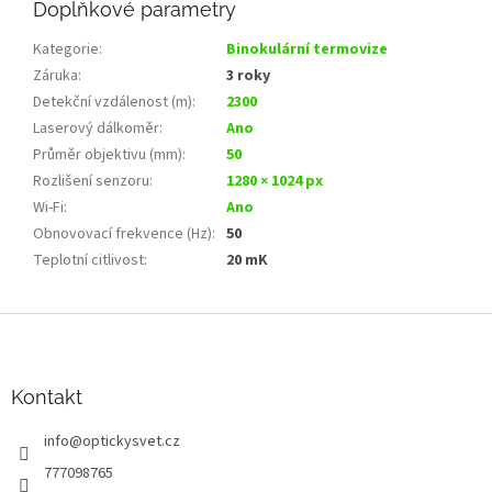
Doplňkové parametry
Kategorie
:
Binokulární termovize
Záruka
:
3 roky
Detekční vzdálenost (m)
:
2300
Laserový dálkoměr
:
Ano
Průměr objektivu (mm)
:
50
Rozlišení senzoru
:
1280 × 1024 px
Wi‑Fi
:
Ano
Obnovovací frekvence (Hz)
:
50
Teplotní citlivost
:
20 mK
Z
á
p
a
Kontakt
t
info
@
optickysvet.cz
í
777098765