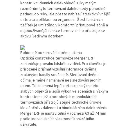
konstrukci denních dalekohledů. Díky malým
rozměrům tyto termovizní dalekohledy pohodlně
padnou do ruky, ale přesto nabízejí atraktivní vnější
estetiku a příkladnou ergonomii. Šest funkčních
tlačítek je umístěno v komfortní přístupové zóně a
nejpoužívanější funkce termovizního přístroje se
aktivují jediným dotykem.
Pohodlné pozorování oběma očima
Optická konstrukce termovize Merger LRF
zohledňuje povahu lidského vidění. Pro člověka je
přirozené přijímat vizuální informace dvěma
zrakovými kanály současně. Sledování dvěma
očima je méně namáhavé než sledování jedním
okem. To znamená lepší detekci malých nebo
slabých objektů a lepší výkon ve scénách s nízkým
kontrastem než u podobných monokulárních
termovizních přístrojů stejné technické úrovně.
Mezičoční vzdálenost u binokulárního dalekohledu
Merger LRF je nastavitelná v rozmezí 63 až 74 mm
podle individuálních vlastností konkrétního
uživatele.