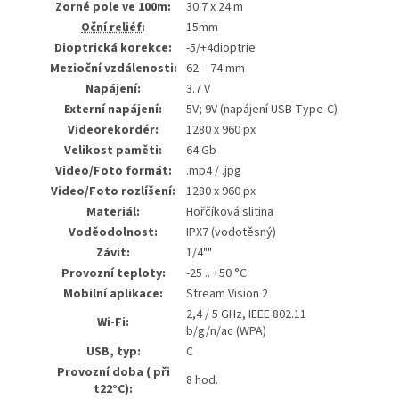
Zorné pole ve 100m:
30.7 x 24 m
Oční reliéf
:
15mm
Dioptrická korekce:
-5/+4dioptrie
Mezioční vzdálenosti:
62 – 74 mm
Napájení:
3.7 V
Externí napájení:
5V; 9V (napájení USB Type-C)
Videorekordér:
1280 x 960 px
Velikost paměti:
64 Gb
Video/Foto formát:
.mp4 / .jpg
Video/Foto rozlíšení:
1280 x 960 px
Materiál:
Hořčíková slitina
Voděodolnost:
IPX7 (vodotěsný)
Závit:
1/4""
Provozní teploty:
-25 .. +50 °C
Mobilní aplikace:
Stream Vision 2
2,4 / 5 GHz, IEEE 802.11
Wi-Fi:
b/g/n/ac (WPA)
USB, typ:
C
Provozní doba ( při
8 hod.
t22°C):