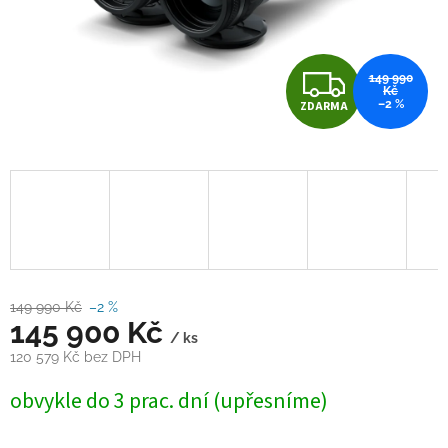
Z
149 990
Kč
–2 %
ZDARMA
D
A
R
M
A
149 990 Kč
–2 %
145 900 Kč
/ ks
120 579 Kč bez DPH
Měrná
obvykle do 3 prac. dní (upřesníme)
cena: