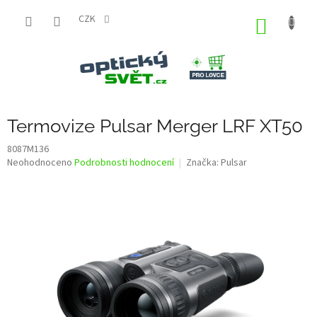
Přejít
na
CZK
NÁKUP
obsah
KOŠÍK
Termovize Pulsar Merger LRF XT50
8087M136
Průměrné
Neohodnoceno
Podrobnosti hodnocení
Značka:
Pulsar
hodnocení
produktu
je
0,0
z
5
hvězdiček.