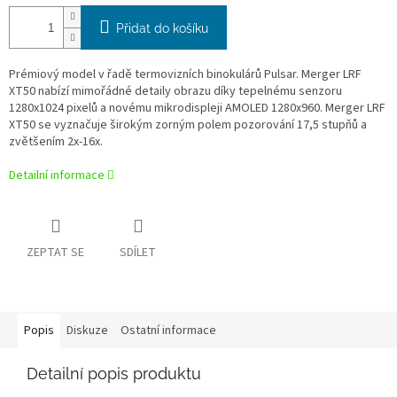
Přidat do košíku
Prémiový model v řadě termovizních binokulárů Pulsar. Merger LRF
XT50 nabízí mimořádné detaily obrazu díky tepelnému senzoru
1280x1024 pixelů a novému mikrodispleji AMOLED 1280x960. Merger LRF
XT50 se vyznačuje širokým zorným polem pozorování 17,5 stupňů a
zvětšením 2x-16x.
Detailní informace
ZEPTAT SE
SDÍLET
Popis
Diskuze
Ostatní informace
Detailní popis produktu