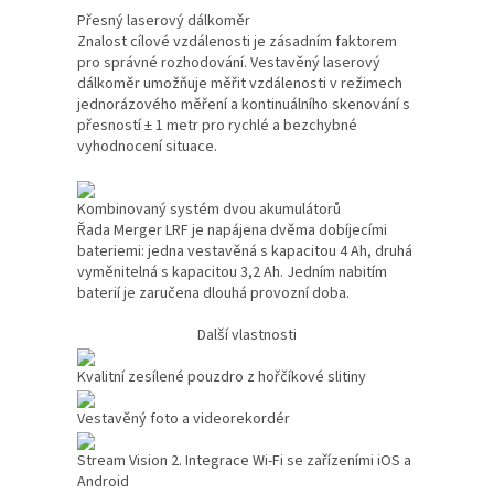
Přesný laserový dálkoměr
Znalost cílové vzdálenosti je zásadním faktorem
pro správné rozhodování. Vestavěný laserový
dálkoměr umožňuje měřit vzdálenosti v režimech
jednorázového měření a kontinuálního skenování s
přesností ± 1 metr pro rychlé a bezchybné
vyhodnocení situace.
Kombinovaný systém dvou akumulátorů
Řada Merger LRF je napájena dvěma dobíjecími
bateriemi: jedna vestavěná s kapacitou 4 Ah, druhá
vyměnitelná s kapacitou 3,2 Ah. Jedním nabitím
baterií je zaručena dlouhá provozní doba.
Další vlastnosti
Kvalitní zesílené pouzdro z hořčíkové slitiny
Vestavěný foto a videorekordér
Stream Vision 2. Integrace Wi-Fi se zařízeními iOS a
Android