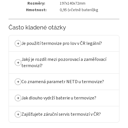
Rozměry:
197x140x72mm
Hmotnost:
0,95 (včetně baterií)kg
Často kladené otázky
Je použití termovize pro lov v ČR legální?
Jaký je rozdíl mezi pozorovací a zaměřovací
termovizí?
Co znamená parametr NETD u termovize?
Jak dlouho vydrží baterie u termovize?
Zajišťujete záruční servis termovizí v ČR?