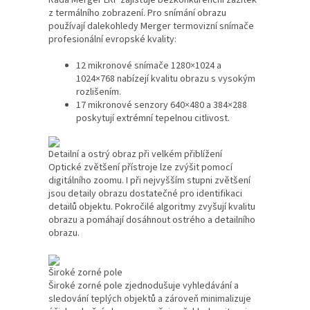
Řada Merger LRF zajišťuje bezkonkurenční zážitek
z termálního zobrazení. Pro snímání obrazu
používají dalekohledy Merger termovizní snímače
profesionální evropské kvality:
12 mikronové snímače 1280×1024 a
1024×768 nabízejí kvalitu obrazu s vysokým
rozlišením.
17 mikronové senzory 640×480 a 384×288
poskytují extrémní tepelnou citlivost.
Detailní a ostrý obraz při velkém přiblížení
Optické zvětšení přístroje lze zvýšit pomocí
digitálního zoomu. I při nejvyšším stupni zvětšení
jsou detaily obrazu dostatečné pro identifikaci
detailů objektu. Pokročilé algoritmy zvyšují kvalitu
obrazu a pomáhají dosáhnout ostrého a detailního
obrazu.
Široké zorné pole
Široké zorné pole zjednodušuje vyhledávání a
sledování teplých objektů a zároveň minimalizuje