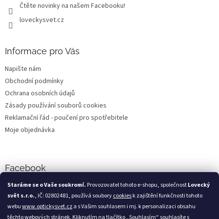
Čtěte novinky na našem Facebooku!
loveckysvet.cz
Informace pro Vás
Napište nám
Obchodní podmínky
Ochrana osobních údajů
Zásady používání souborů cookies
Reklamační řád - poučení pro spotřebitele
Moje objednávka
Facebook
Staráme se o Vaše soukromí.
Provozovatel tohoto e-shopu, společnost
Lovecký
svět s.r.o.
, IČ: 02802481, používá soubory
cookies
k zajištění funkčnosti tohoto
webu
www.optickysvet.cz
a s Vašim souhlasem i mj. k personalizaci obsahu
Loveckýsvět.cz
těchto webových stránek. Kliknutím na tlačítko „Souhlasím“ souhlasíte s