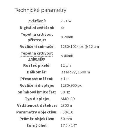
Technické parametry
Zvětšení
:
2 - 16x
Digitální zvětšení:
4x
Tepelná citlivost
< 20mK
přístroje:
Rozlišení snímače:
1280x1024 px @ 12 µm
Tepelná citlivost
< 40mK
snímače
:
Rozteč pixelů:
12 µm
Dálkoměr:
laserový, 1500 m
Přesnost měření:
± 1 m
Rozlíšení displeje:
1280x960 px
Snímkový kmitočet:
50 Hz
Typ displeje:
AMOLED
Vzdálenost detekce:
2300m
Parametry objektivu:
F50/1.0
Průměr objektivu:
50 mm
Zorný úhel:
17.5 x 14°