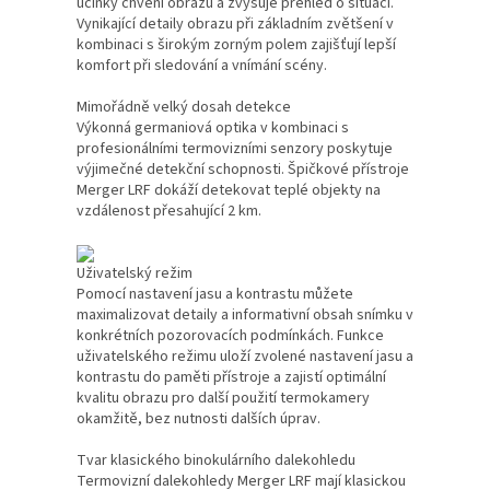
účinky chvění obrazu a zvyšuje přehled o situaci.
Vynikající detaily obrazu při základním zvětšení v
kombinaci s širokým zorným polem zajišťují lepší
komfort při sledování a vnímání scény.
Mimořádně velký dosah detekce
Výkonná germaniová optika v kombinaci s
profesionálními termovizními senzory poskytuje
výjimečné detekční schopnosti. Špičkové přístroje
Merger LRF dokáží detekovat teplé objekty na
vzdálenost přesahující 2 km.
Uživatelský režim
Pomocí nastavení jasu a kontrastu můžete
maximalizovat detaily a informativní obsah snímku v
konkrétních pozorovacích podmínkách. Funkce
uživatelského režimu uloží zvolené nastavení jasu a
kontrastu do paměti přístroje a zajistí optimální
kvalitu obrazu pro další použití termokamery
okamžitě, bez nutnosti dalších úprav.
Tvar klasického binokulárního dalekohledu
Termovizní dalekohledy Merger LRF mají klasickou