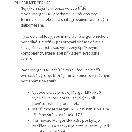
PULSAR MERGER LRF
Nejvýkonnější termovize ve své třídě
Model Merger LRF představuje náš klasický
termovizní dalekohled s integrovaným laserovým
dálkoměrem.
Tyto dalekohledy jsou mimořádně ergonomické a
pohodlné. Umožňují pozorování oběma očima a
snižují únavu očí. Jsou vybaveny špičkovými
komponenty, které jsou příkladem evropské
kvality.
Řada Merger LRF nabízí širokou řadu snímačů
evropské výroby, které jsou přizpůsobeny různým
potřebám uživatelů:
Vysoce citlivý přístroj Merger LRF XP50
vyniká kvalitou obrazu za jakýchkoli
povětrnostních podmínek.
Menší model Merger LRF XP35 nabízí ve své
třídě nejširší zorné pole 17,8°.
Termovize Merger LRF XL50 poskytuje
rozlišení HD a poskytuje detailní snímky i při
vysokém zvětšení.